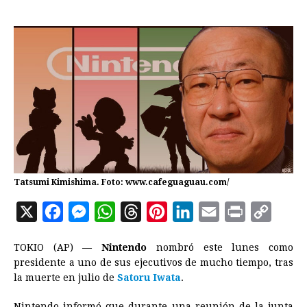
Tatsumi Kimishima. Foto: www.cafeguaguau.com/
X
F
M
W
T
P
L
E
P
C
a
e
h
h
i
i
m
r
o
TOKIO (AP) —
Nintendo
nombró este lunes como
c
s
a
r
n
n
a
i
p
presidente a uno de sus ejecutivos de mucho tiempo, tras
e
s
t
e
t
k
i
n
y
la muerte en julio de
Satoru Iwata
.
b
e
s
a
e
e
l
t
L
Nintendo informó que durante una reunión de la junta