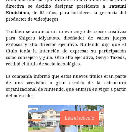
o
n
A
d
r
d
i
directiva se decidió designar presidente a
Tatsumi
o
g
p
s
e
I
n
Kimishima
, de 65 años, para fortalecer la gerencia del
productor de videojuegos.
k
e
p
s
n
k
r
t
También se anunció un nuevo cargo de «socio creativo»
para Shigeru Miyamoto, diseñador de varios juegos
exitosos y alto director ejecutivo. Nintendo dijo que el
título tenía la intención de expresar su participación
como consejero y guía. Otro alto ejecutivo, Genyo Takeda,
recibió el título de socio tecnológico.
La compañía informó que estos nuevos títulos eran parte
de una «revisión a gran escala» de la estructura
organizacional de Nintendo, que entrará en vigor a partir
del miércoles.
Lea el artículo