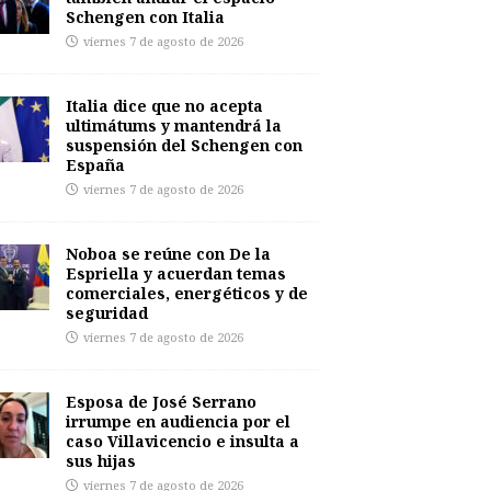
Schengen con Italia
viernes 7 de agosto de 2026
Italia dice que no acepta
ultimátums y mantendrá la
suspensión del Schengen con
España
viernes 7 de agosto de 2026
Noboa se reúne con De la
Espriella y acuerdan temas
comerciales, energéticos y de
seguridad
viernes 7 de agosto de 2026
Esposa de José Serrano
irrumpe en audiencia por el
caso Villavicencio e insulta a
sus hijas
viernes 7 de agosto de 2026