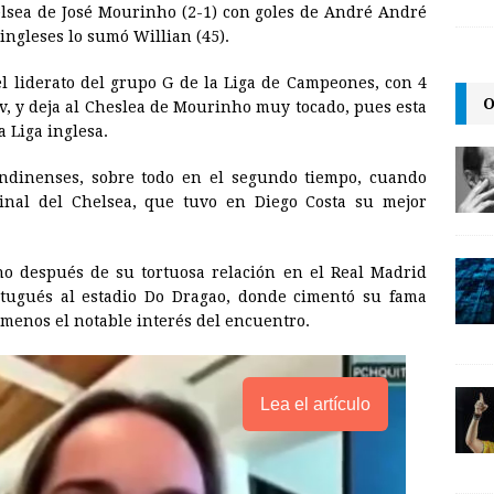
helsea de José Mourinho (2-1) con goles de André André
i
n
y
 ingleses lo sumó Willian (45).
l
t
L
el liderato del grupo G de la Liga de Campeones, con 4
i
O
v, y deja al Cheslea de Mourinho muy tocado, pues esta
n
 Liga inglesa.
k
ondinenses, sobre todo en el segundo tiempo, cuando
final del Chelsea, que tuvo en Diego Costa su mejor
ho después de su tortuosa relación en el Real Madrid
ortugués al estadio Do Dragao, donde cimentó su fama
menos el notable interés del encuentro.
Lea el artículo