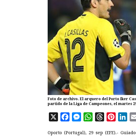
Foto de archivo. El arquero del Porto Iker Ca
partido de la Liga de Campeones, el martes 2
X
F
M
W
T
P
L
a
e
h
h
i
i
Oporto (Portugal), 29 sep (EFE).- Guiad
c
s
a
r
n
n