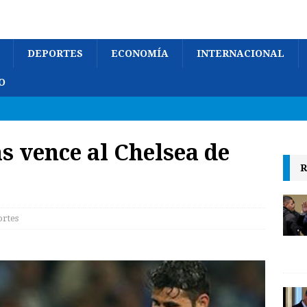
DEPORTES
ECONOMÍA
INTERNACIONAL
O
as vence al Chelsea de
R
rtes