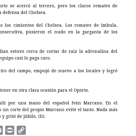
rto se acercó al tercero, pero los claros remates de
a defensa del Chelsea.
 los cimientos del Chelsea. Los remates de Imbula,
onsecutiva, pusieron el nudo en la garganta de los
ian estuvo cerca de cortar de raíz la adrenalina del
equipo casi lo paga caro.
tro del campo, empujó de nuevo a los locales y logró
órner en otra clara ocasión para el Oporto.
alti por una mano del español Iván Marcano. En el
ro un corte del propio Marcano evitó el tanto. Nada más
 y gritó de júbilo. (D).
E
P
C