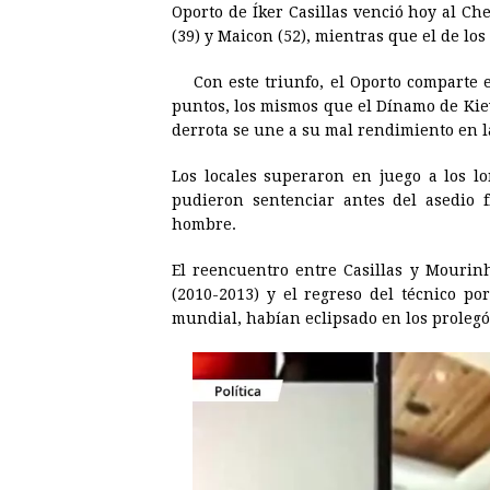
Oporto de Íker Casillas venció hoy al C
e
s
t
e
t
k
(39) y Maicon (52), mientras que el de los
b
e
s
a
e
e
Con este triunfo, el Oporto comparte 
o
n
A
d
r
d
puntos, los mismos que el Dínamo de Kie
o
g
p
s
e
I
derrota se une a su mal rendimiento en la
k
e
p
s
n
Los locales superaron en juego a los l
r
t
pudieron sentenciar antes del asedio 
hombre.
El reencuentro entre Casillas y Mourin
(2010-2013) y el regreso del técnico p
mundial, habían eclipsado en los prolegó