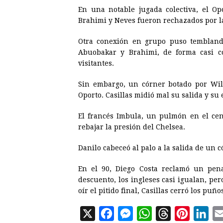
En una notable jugada colectiva, el Opo
Brahimi y Neves fueron rechazados por l
Otra conexión en grupo puso temblando
Abuobakar y Brahimi, de forma casi c
visitantes.
Sin embargo, un córner botado por Will
Oporto. Casillas midió mal su salida y su 
El francés Imbula, un pulmón en el cen
rebajar la presión del Chelsea.
Danilo cabeceó al palo a la salida de un c
En el 90, Diego Costa reclamó un pen
descuento, los ingleses casi igualan, pe
oír el pitido final, Casillas cerró los puños
X
F
M
W
T
P
L