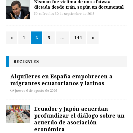
Nisman fue víctima de una «fatwa»
dictada desde Irán, según un documental
miércoles 30 de septiembre de 2015
«
1
2
3
…
144
»
RECIENTES
Alquileres en España empobrecen a
migrantes ecuatorianos y latinos
jueves 6 de agosto de 2026
Ecuador y Japón acuerdan
profundizar el diálogo sobre un
acuerdo de asociación
económica