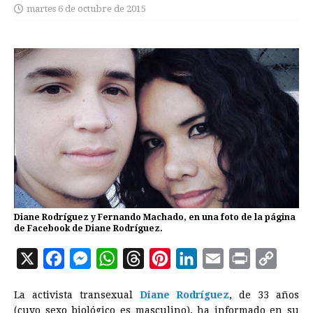
martes 6 de octubre de 2015
Diane Rodríguez y Fernando Machado, en una foto de la página
de Facebook de Diane Rodríguez.
X
F
M
W
T
P
L
E
P
C
a
e
h
h
i
i
m
r
o
La activista transexual
Diane Rodríguez
, de 33 años
c
s
a
r
n
n
a
i
p
(cuyo sexo biológico es masculino), ha informado en su