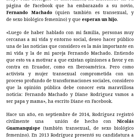
e
s
t
e
t
k
i
n
y
página de Facebook que ha embarazado a su novio,
Fernando Machado
b
e
(quien también es transexual, y
s
a
e
e
l
t
L
de sexo biológico femenino) y que
esperan un hijo
.
o
n
A
d
r
d
i
o
g
p
s
e
I
n
«Luego de haber hablado con mi familia, personas muy
cercanas a mi vida y entorno social, deseo hacer público
k
e
p
s
n
k
una de las noticias que considero es la más importante en
r
t
mi vida y la de mi pareja Fernando Machado. Entiendo
que esto va a motivar a que existan opiniones a favor y en
contra en Ecuador, como en Iberoamérica. Pero como
activista y mujer transexual comprometida con un
proceso profundo de transformaciones sociales, considero
que la opinión pública debe conocer esta maravillosa
noticia: Fernando Machado y Diane Rodriguez vamos a
ser papa y mama», ha escrito Diane en Facebook.
Hace un año, en septiembre de 2014, Rodríguez registró
civilmente una unión de hecho con
Nicolás
Guamanquispe
(también transexual, de sexo biológico
femenino). En 2013 Rodríguez presentó su candidatura a