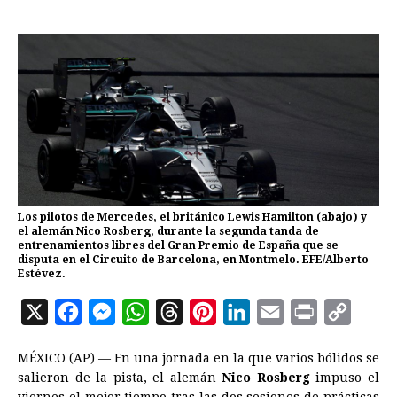
Los pilotos de Mercedes, el británico Lewis Hamilton (abajo) y
el alemán Nico Rosberg, durante la segunda tanda de
entrenamientos libres del Gran Premio de España que se
disputa en el Circuito de Barcelona, en Montmelo. EFE/Alberto
Estévez.
X
F
M
W
T
P
L
E
P
C
a
e
h
h
i
i
m
r
o
MÉXICO (AP) — En una jornada en la que varios bólidos se
c
s
a
r
n
n
a
i
p
salieron de la pista, el alemán
Nico Rosberg
impuso el
e
s
t
e
t
k
i
n
y
viernes el mejor tiempo tras las dos sesiones de prácticas