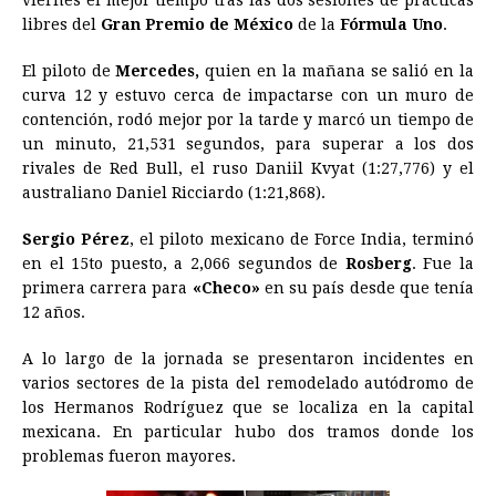
libres del
Gran Premio de México
b
e
s
a
e
de la
e
Fórmula Uno
l
t
L
.
o
n
A
d
r
d
i
El piloto de
Mercedes,
quien en la mañana se salió en la
o
g
p
s
e
I
n
curva 12 y estuvo cerca de impactarse con un muro de
contención, rodó mejor por la tarde y marcó un tiempo de
k
e
p
s
n
k
un minuto, 21,531 segundos, para superar a los dos
r
t
rivales de Red Bull, el ruso Daniil Kvyat (1:27,776) y el
australiano Daniel Ricciardo (1:21,868).
Sergio Pérez
, el piloto mexicano de Force India, terminó
en el 15to puesto, a 2,066 segundos de
Rosberg
. Fue la
primera carrera para
«Checo»
en su país desde que tenía
12 años.
A lo largo de la jornada se presentaron incidentes en
varios sectores de la pista del remodelado autódromo de
los Hermanos Rodríguez que se localiza en la capital
mexicana. En particular hubo dos tramos donde los
problemas fueron mayores.