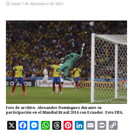
lunes 7 de diciembre de 2015
Foto de archivo. Alexander Domínguez durante su
participación en el Mundial Brasil 2014 con Ecuador. Foto FIFA.
X
F
M
W
T
P
L
E
P
C