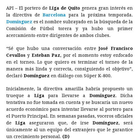
a
e
h
h
i
i
m
r
o
API – El portero de
Liga de Quito
genera gran interés en
c
s
a
r
n
n
a
i
p
la directiva de
Barcelona
para la próxima temporada.
e
s
t
e
t
k
i
n
y
Domínguez
es el nombre subrayado en la búsqueda de la
Comisión de Fútbol torera y ya hubo un primer
b
e
s
a
e
e
l
t
L
acercamiento entre dirigentes de ambos clubes.
o
n
A
d
r
d
i
o
g
p
s
e
I
n
“Sé que hubo una conversación entre
José Francisco
Cevallos
y
Esteban Paz
, por el momento estoy enfocado
k
e
p
s
n
k
en el torneo. Lo que quiero es terminar el torneo de la
r
t
manera más linda y correcta, consiguiendo el objetivo”,
declaró
Domínguez
en diálogo con Súper K-800.
Inicialmente, la directiva amarilla habría propuesto un
trueque a
Liga
para llevarse a
Domínguez
. Dicha
tentativa no fue tomada en cuenta y se buscaría un nuevo
acuerdo económico para intentar llevarse al portero para
el Puerto Principal. En semanas pasadas, voceros oficiales
de
Liga
aseguraron que, de irse
Domínguez
, será
únicamente al un equipo del extranjero que le garantice
un crecimiento personal.
(D)