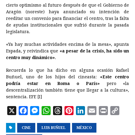
cierto optimismo al futuro después de que el Gobierno de
Aragón (noreste) haya anunciado su intención de
reeditar un convenio para financiar el centro, tras la falta
de ayudas institucionales que sufrió durante la pasada
legislatura.
«Ya hay muchas actividades encima de la mesa», apunta
Espada, y reivindica que
«a pesar de la crisis, ha sido un
centro muy dinámico»
.
Recuerda lo que ha dicho en alguna ocasión Rafael
Buñuel, uno de los hijos del cineasta:
«Este centro
podría estar en Roma o París»
pero «la
descentralización también tiene que llegar a la cultura»,
sentencia. EFE [I]
X
F
M
W
T
P
L
E
P
C
a
e
h
h
i
i
m
r
o
CINE
c
s
LUIS BUÑUEL
a
r
n
MÉXICO
n
a
i
p