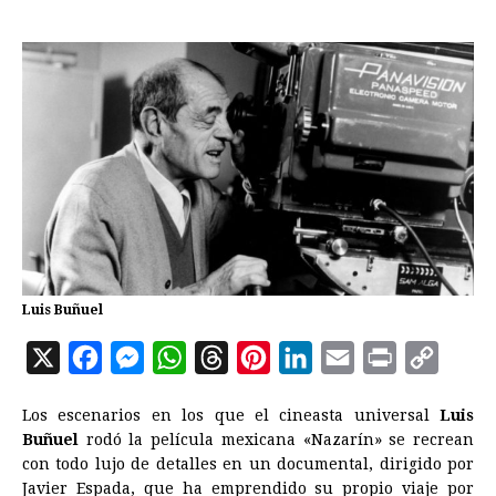
Luis Buñuel
X
F
M
W
T
P
L
E
P
C
a
e
h
h
i
i
m
r
o
Los escenarios en los que el cineasta universal
Luis
c
s
a
r
n
n
a
i
p
Buñuel
rodó la película mexicana «Nazarín» se recrean
e
s
t
e
t
k
i
n
y
con todo lujo de detalles en un documental, dirigido por
Javier Espada, que ha emprendido su propio viaje por
b
e
s
a
e
e
l
t
L