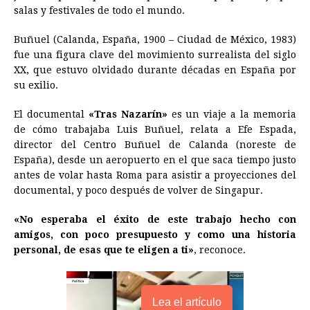
salas y festivales de todo el mundo.
o
n
A
d
r
d
i
o
g
p
s
e
I
n
Buñuel (Calanda, España, 1900 – Ciudad de México, 1983)
fue una figura clave del movimiento surrealista del siglo
k
e
p
s
n
k
XX, que estuvo olvidado durante décadas en España por
r
t
su exilio.
El documental
«Tras Nazarín»
es un viaje a la memoria
de cómo trabajaba Luis Buñuel, relata a Efe Espada,
director del Centro Buñuel de Calanda (noreste de
España), desde un aeropuerto en el que saca tiempo justo
antes de volar hasta Roma para asistir a proyecciones del
documental, y poco después de volver de Singapur.
«No esperaba el éxito de este trabajo hecho con
amigos, con poco presupuesto y como una historia
personal, de esas que te eligen a ti»
, reconoce.
Lea el artículo