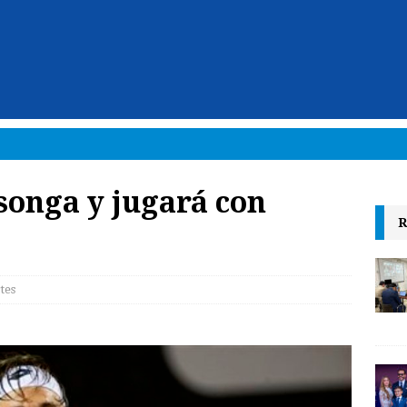
Tsonga y jugará con
R
tes