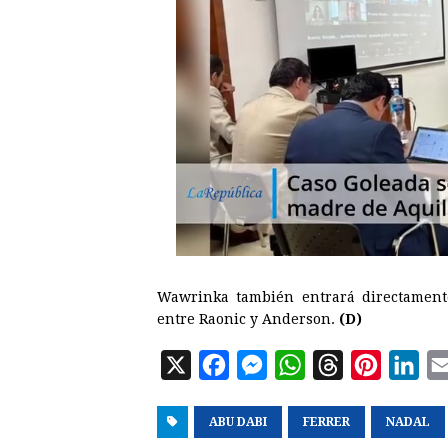
Wawrinka también entrará directament
entre Raonic y Anderson.
(D)
X
F
M
W
T
P
L
a
e
h
h
i
i
ABU DABI
c
s
FERRER
a
r
n
NADAL
n