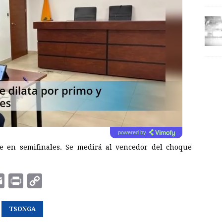
powered by
e en semifinales. Se medirá al vencedor del choque
E
P
C
m
r
o
a
TSONGA
i
p