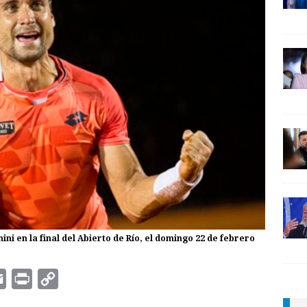
ni en la final del Abierto de Río, el domingo 22 de febrero
E
P
C
m
r
o