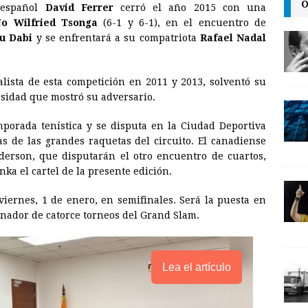
O
l español
David Ferrer
cerró el año 2015 con una
a
i
p
Jo Wilfried Tsonga
(6-1 y 6-1), en el encuentro de
i
n
y
u Dabi
y se enfrentará a su compatriota
Rafael Nadal
l
t
L
i
nalista de esta competición en 2011 y 2013, solventó su
n
nsidad que mostró su adversario.
k
emporada tenística y se disputa en la Ciudad Deportiva
s de las grandes raquetas del circuito. El canadiense
derson, que disputarán el otro encuentro de cuartos,
ka el cartel de la presente edición.
viernes, 1 de enero, en semifinales. Será la puesta en
ador de catorce torneos del Grand Slam.
Lea el artículo