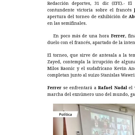
Redacción deportes, 31 dic (EFE).- E
c
s
a
r
n
n
contundente victoria sobre el francés
e
s
t
e
t
k
apertura del torneo de exhibición de
Ab
en las semifinales.
b
e
s
a
e
e
o
n
A
d
r
d
En poco más de una hora
Ferrer
, fi
o
g
p
s
e
I
duelo con el francés, apartado de la inte
k
e
p
s
n
El torneo, que sirve de antesala a la t
r
t
Zayed, contempla la irrupción de alguna
Milos Raonic y el sudafricano Kevin An
completan junto al suizo Stanislas Wawrin
Ferrer
se enfrentará a
Rafael Nadal
el 
marcha del exnúmero uno del mundo, gan