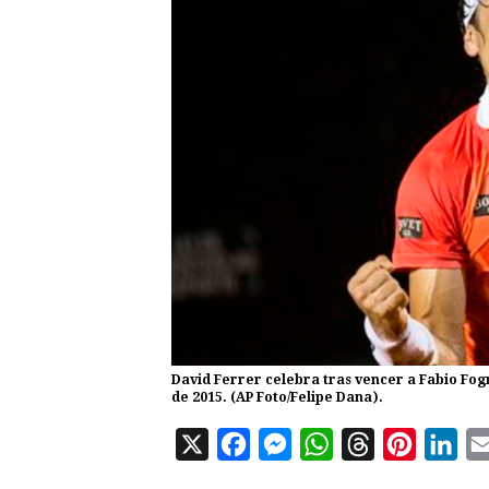
David Ferrer celebra tras vencer a Fabio Fogni
de 2015. (AP Foto/Felipe Dana).
X
F
M
W
T
P
L
a
e
h
h
i
i