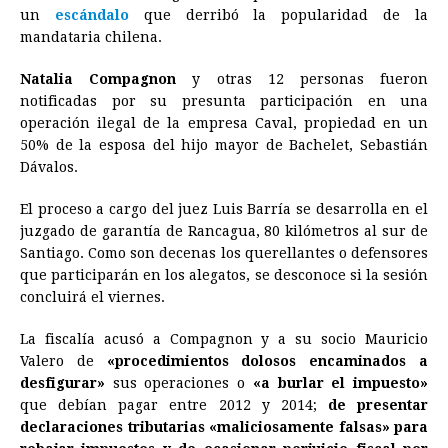
un
escándalo
que derribó la popularidad de la
o
n
A
d
r
d
i
mandataria chilena.
o
g
p
s
e
I
n
Natalia Compagnon
y otras 12 personas fueron
k
e
p
s
n
k
notificadas por su presunta participación en una
r
t
operación ilegal de la empresa Caval, propiedad en un
50% de la esposa del hijo mayor de Bachelet, Sebastián
Dávalos.
El proceso a cargo del juez Luis Barría se desarrolla en el
juzgado de garantía de Rancagua, 80 kilómetros al sur de
Santiago. Como son decenas los querellantes o defensores
que participarán en los alegatos, se desconoce si la sesión
concluirá el viernes.
La fiscalía acusó a Compagnon y a su socio Mauricio
Valero de
«procedimientos dolosos encaminados a
desfigurar»
sus operaciones o
«a burlar el impuesto»
que debían pagar entre 2012 y 2014;
de presentar
declaraciones tributarias «maliciosamente falsas» para