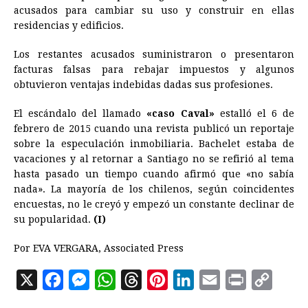
acusados para cambiar su uso y construir en ellas
residencias y edificios.
Los restantes acusados suministraron o presentaron
facturas falsas para rebajar impuestos y algunos
obtuvieron ventajas indebidas dadas sus profesiones.
El escándalo del llamado
«caso Caval»
estalló el 6 de
febrero de 2015 cuando una revista publicó un reportaje
sobre la especulación inmobiliaria. Bachelet estaba de
vacaciones y al retornar a Santiago no se refirió al tema
hasta pasado un tiempo cuando afirmó que «no sabía
nada». La mayoría de los chilenos, según coincidentes
encuestas, no le creyó y empezó un constante declinar de
su popularidad.
(I)
Por EVA VERGARA, Associated Press
X
F
M
W
T
P
L
E
P
C
a
e
h
h
i
i
m
r
o