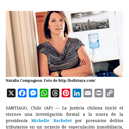
Natalia Compagnon. Foto de http://boliviaya.com/
X
F
M
W
T
P
L
E
P
C
a
e
h
h
i
i
m
r
o
SANTIAGO, Chile (AP) — La justicia chilena inició el
c
s
a
r
n
n
a
i
p
viernes una investigación formal a la nuera de la
e
s
t
e
t
k
i
n
y
presidenta
Michelle Bachelet
por presuntos delitos
tributarios en un negocio de especulación inmobiliaria,
b
e
s
a
e
e
l
t
L