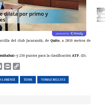
powered by
arcilla del club Jacarandá, de
Quito
, a 2850 metros de
umiñahui
» y 250 puntos para la clasificación
ATP
. (D).
E
P
C
m
r
o
O LORENZI
a
i
p
TENIS
TOMAZ BELLUCI
i
n
y
l
t
L
i