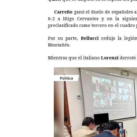
b
e
s
a
e
e
Carreño
ganó el duelo de españoles al
o
n
A
d
r
d
6-2 a Iñigo Cervantes y en la sigui
o
g
p
s
e
I
preclasificado como tercero en el cuadro 
k
e
p
s
n
Por su parte,
Bellucci
redujo la legió
r
t
Montañés.
Mientras que el italiano
Lorenzi
derrotó 