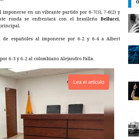
O
l
t
L
 imponerse en un vibrante partido por 6-7(5), 7-6(2) y
i
ente ronda se enfrentará con el brasileño
Bellucci
,
n
principal.
k
n de españoles al imponerse por 6-2 y 6-4 a Albert
por 6-3 y 6-2 al colombiano Alejandro Falla.
Lea el artículo