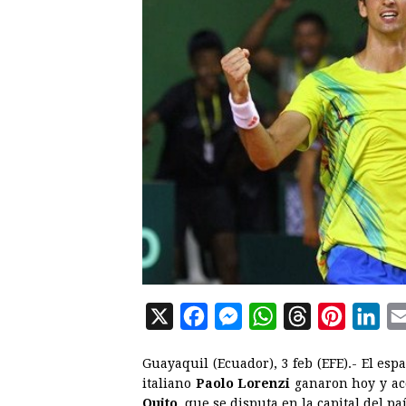
X
F
M
W
T
P
L
a
e
h
h
i
i
Guayaquil (Ecuador), 3 feb (EFE).- El esp
c
s
a
r
n
n
italiano
Paolo Lorenzi
ganaron hoy y acc
e
s
t
e
t
k
Quito
, que se disputa en la capital del paí