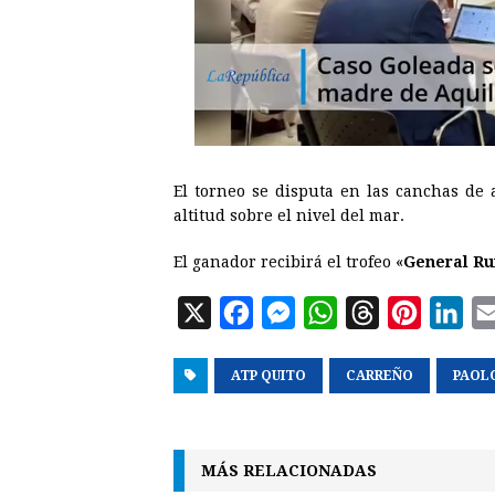
El torneo se disputa en las canchas de 
altitud sobre el nivel del mar.
El ganador recibirá el trofeo «
General R
X
F
M
W
T
P
L
a
e
h
h
i
i
ATP QUITO
c
s
a
CARREÑO
r
n
PAOL
n
e
s
t
e
t
k
b
e
s
a
e
e
MÁS RELACIONADAS
o
n
A
d
r
d