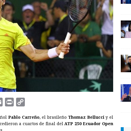
E
P
C
m
r
o
añol
Pablo Carreño
, el brasileño
Thomaz Bellucci
y el
a
i
p
edieron a cuartos de final del
ATP 250 Ecuador Open
i
n
y
s.