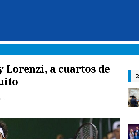
y Lorenzi, a cuartos de
R
uito
tes