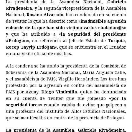
La presidenta de la Asamblea Nacional,
Gabriela
c
s
a
r
n
n
a
i
p
Rivadeneira
, y la segunda vicepresidenta de la Asamblea
e
s
t
e
t
k
i
n
y
Nacional,
Rosana Alvarado
, han condenado en su cuenta
de Twitter lo que ha descrito como
b
e
s
a
e
«inadmisible agresión
e
l
t
L
cobarde de la que han sido víctima varios ciudadan@s»
o
n
A
d
r
d
i
y que ha atribuido a
«la Seguridad del presidente
o
g
p
s
e
I
n
#Erdogan
«, en referencia al Jefe de Estado de
Turquía
,
Recep Tayyip Erdogan
«, que se encuentra en el Ecuador
k
e
p
s
n
k
en una visita oficial de dos días.
r
t
A la condena se ha unido la presidenta de la Comisión de
Soberanía de la Asamblea Nacional, María Augusta Calle,
y el asambleísta de PAIS, Virgilio Hernández. Los tres han
protestado por la agresión en contra del asambleísta de
PAIS por Azuay,
Diego Vintimilla
, quien ha denunciado
en su cuenta de Twitter que fue golpeado
«por la
seguridad turca»
cuando trataba de evitar que golpeen a
una profesora del Instituto de Altos Estudios Nacionales,
que se manifestaba en contra de la presencia de Erdogan.
La presidenta de la Asamblea, Gabriela Rivadeneira,