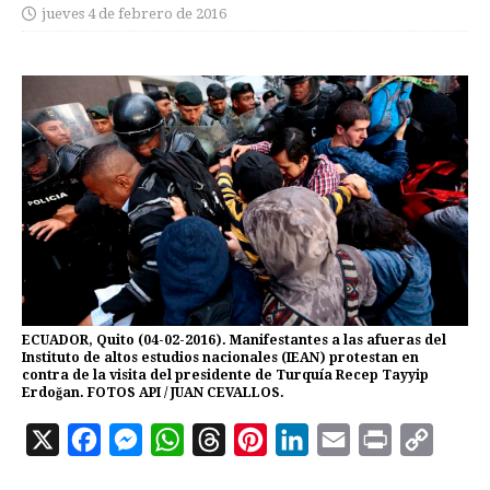
jueves 4 de febrero de 2016
ECUADOR, Quito (04-02-2016). Manifestantes a las afueras del
Instituto de altos estudios nacionales (IEAN) protestan en
contra de la visita del presidente de Turquía Recep Tayyip
Erdoğan. FOTOS API / JUAN CEVALLOS.
X
F
M
W
T
P
L
E
P
C
a
e
h
h
i
i
m
r
o