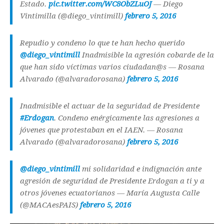
Estado.
pic.twitter.com/WC8ObZLuOJ
— Diego
Vintimilla (@diego_vintimill)
febrero 5, 2016
Repudio y condeno lo que te han hecho querido
@diego_vintimill
Inadmisible la agresión cobarde de la
que han sido víctimas varios ciudadan@s — Rosana
Alvarado (@alvaradorosana)
febrero 5, 2016
Inadmisible el actuar de la seguridad de Presidente
#Erdogan
. Condeno enérgicamente las agresiones a
jóvenes que protestaban en el IAEN. — Rosana
Alvarado (@alvaradorosana)
febrero 5, 2016
@diego_vintimill
mi solidaridad e indignación ante
agresión de seguridad de Presidente Erdogan a ti y a
otros jóvenes ecuatorianos — María Augusta Calle
(@MACAesPAIS)
febrero 5, 2016