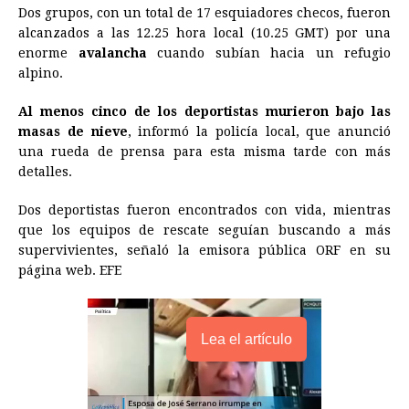
o
n
A
d
r
d
i
Dos grupos, con un total de 17 esquiadores checos, fueron
o
g
p
s
e
I
n
alcanzados a las 12.25 hora local (10.25 GMT) por una
enorme
avalancha
cuando subían hacia un refugio
k
e
p
s
n
k
alpino.
r
t
Al menos cinco de los deportistas murieron bajo las
masas de nieve
, informó la policía local, que anunció
una rueda de prensa para esta misma tarde con más
detalles.
Dos deportistas fueron encontrados con vida, mientras
que los equipos de rescate seguían buscando a más
supervivientes, señaló la emisora pública ORF en su
página web. EFE
Lea el artículo