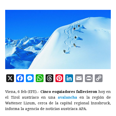
X
F
M
W
T
P
L
E
P
C
a
e
h
h
i
i
m
r
o
Viena, 6 feb (EFE).-
Cinco esquiadores fallecieron
hoy en
c
s
a
r
n
n
a
i
p
el Tirol austríaco en una
avalancha
en la región de
e
s
t
e
t
k
i
n
y
Wattener Lizum, cerca de la capital regional Innsbruck,
informa la agencia de noticias austríaca APA.
b
e
s
a
e
e
l
t
L