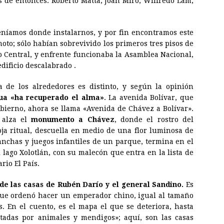
s de entonces: Roberto Matta, Joan Miró, Wilfredo Lam,
teníamos donde instalarnos, y por fin encontramos este
moto; sólo habían sobrevivido los primeros tres pisos de
co Central, y enfrente funcionaba la Asamblea Nacional,
edificio descalabrado .
 de los alrededores es distinto, y según la opinión
gua «ha recuperado el alma»
. La avenida Bolívar, que
obierno, ahora se llama «Avenida de Chávez a Bolívar».
 alza el
monumento a Chávez
, donde el rostro del
a ritual, descuella en medio de una flor luminosa de
canchas y juegos infantiles de un parque, termina en el
 lago Xolotlán, con su malecón que entra en la lista de
rio El País.
 de las casas de Rubén Darío y el general Sandino.
Es
que ordenó hacer un emperador chino, igual al tamaño
s. En el cuento, es el mapa el que se deteriora, hasta
tadas por animales y mendigos»; aquí, son las casas