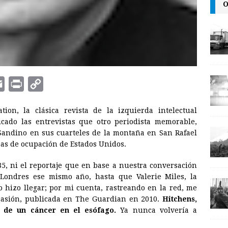
O
E
P
C
m
r
o
on, la clásica revista de la izquierda intelectual
a
i
p
cado las entrevistas que otro periodista memorable,
i
n
y
 Sandino en sus cuarteles de la montaña en San Rafael
pas de ocupación de Estados Unidos.
l
t
L
i
5, ni el reportaje que en base a nuestra conversación
n
 Londres ese mismo año, hasta que Valerie Miles, la
o hizo llegar; por mi cuenta, rastreando en la red, me
k
ocasión, publicada en The Guardian en 2010.
Hitchens,
 de un cáncer en el esófago.
Ya nunca volvería a