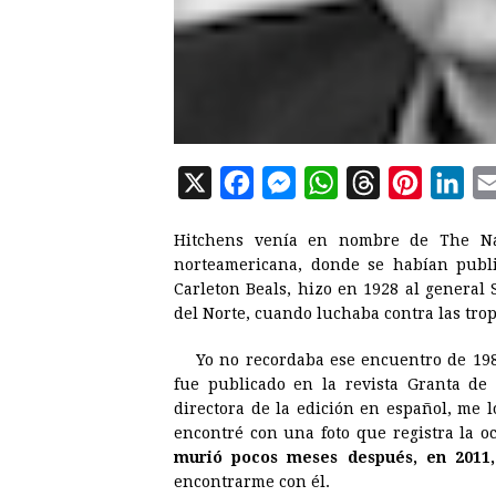
X
F
M
W
T
P
L
a
e
h
h
i
i
Hitchens venía en nombre de The Nati
c
s
a
r
n
n
norteamericana, donde se habían publi
e
s
t
e
t
k
Carleton Beals, hizo en 1928 al general
del Norte, cuando luchaba contra las tro
b
e
s
a
e
e
o
n
A
d
r
d
Yo no recordaba ese encuentro de 198
o
g
p
s
e
I
fue publicado en la revista Granta de
directora de la edición en español, me l
k
e
p
s
n
encontré con una foto que registra la 
r
t
murió pocos meses después, en 2011,
encontrarme con él.