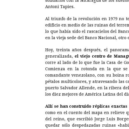
solidarios con la Nicaragua de los sueño
Antoni Tapies.
Al triunfo de la revolución en 1979 no 
edificio en medio de las ruinas del terre
lo que había sido el rascacielos del Ban
en la vieja sede del Banco Nacional, otro 
Hoy, treinta años después, el panorama
generalizada,
el viejo centro de Mana
corre al lado de lo que fue la Casa de G
Comienza en la rotonda en la que se
comandante venezolano, con su boina roj
pétalos multicolores, y atravesando las 
puerto Salvador Allende, en la ribera del
los diez mejores de América Latina del dia
Allí se han construido réplicas exactas
como en el cuento del mapa en relieve 
del reino, que escribió Jorge Luis Borge
quedar sólo despedazadas ruinas «habi