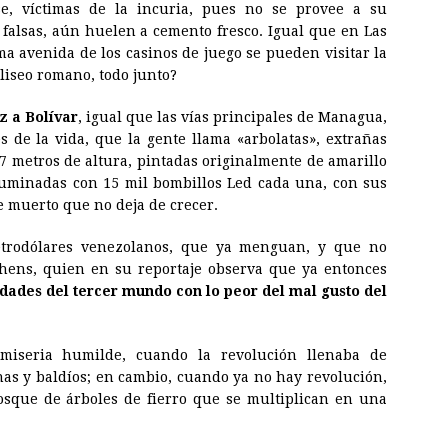
e, víctimas de la incuria, pues no se provee a su
 falsas, aún huelen a cemento fresco. Igual que en Las
sma avenida de los casinos de juego se pueden visitar la
coliseo romano, todo junto?
z a Bolívar
, igual que las vías principales de Managua,
 de la vida, que la gente llama «arbolatas», extrañas
17 metros de altura, pintadas originalmente de amarillo
iluminadas con 15 mil bombillos Led cada una, con sus
 muerto que no deja de crecer.
petrodólares venezolanos, que ya menguan, y que no
hens, quien en su reportaje observa que ya entonces
ades del tercer mundo con lo peor del mal gusto del
iseria humilde, cuando la revolución llenaba de
nas y baldíos; en cambio, cuando ya no hay revolución,
osque de árboles de fierro que se multiplican en una