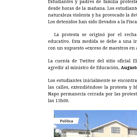
Estudiantes y padres de familia protes
c
s
a
r
n
n
desde horas de la mañana. Los estudiant
e
s
t
e
t
k
naturaleza violenta y ha provocado la det
Los detenidos han sido llevados a la Fisc
b
e
s
a
e
e
o
n
A
d
r
d
La protesta se originó por el rech
o
g
p
s
e
I
educativo. Esta medida se debe a una in
con un supuesto «exceso de maestros en a
k
e
p
s
n
r
t
La cuenta de Twitter del sitio oficial 
agredir al ministro de Educación,
August
Los estudiantes inicialmente se encontra
las calles, extendiéndose la protesta y 
Napo permanecía cerrada por las protest
las 15h00.