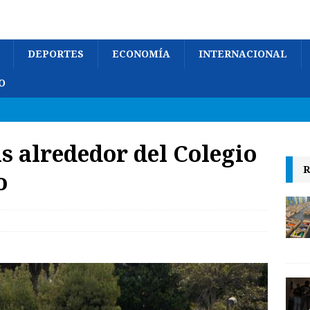
DEPORTES
ECONOMÍA
INTERNACIONAL
O
s alrededor del Colegio
R
o