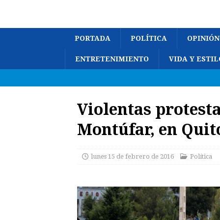
PORTADA
POLÍTICA
OPINIÓN
ENTRETENIMIENTO
VIDA Y ESTIL
Violentas protesta
Montúfar, en Quit
lunes 15 de febrero de 2016
Política