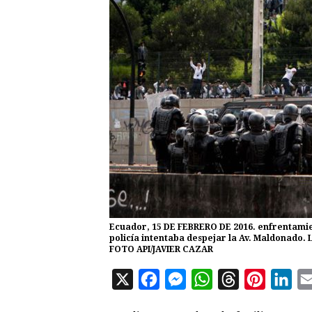
Ecuador, 15 DE FEBRERO DE 2016. enfrentamien
policía intentaba despejar la Av. Maldonado.
FOTO API/JAVIER CAZAR
X
F
M
W
T
P
L
a
e
h
h
i
i