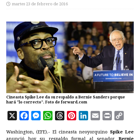
martes 23 de febrero de 2016
Cineasta Spike Lee da su respaldo a Bernie Sanders porque
hará "lo correcto". Foto de forward.com
X
F
M
W
T
P
L
E
P
C
a
e
h
h
i
i
m
r
o
Washington, (EFE).- El cineasta neoyorquino
Spike Lee
c
s
a
r
n
n
a
i
p
anunció hoy su respaldo formal al senador
Bernie