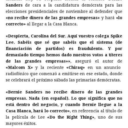
e
s
t
e
t
k
i
n
y
Sanders
de cara a la candidatura demócrata para las
elecciones presidenciales de noviembre al defender que
b
e
s
a
e
e
l
t
L
«no recibe dinero de las grandes empresas»
y hará
«lo
o
n
A
d
r
d
i
correcto»
al llegar a la Casa Blanca.
o
g
p
s
e
I
n
«Despierta, Carolina del Sur. Aquí vuestro colega Spike
k
e
p
s
n
k
Lee. Sabéis que sé que sabéis que el sistema (de
r
t
financiación de partidos) es fraudulento. Y por
demasiado tiempo hemos dado nuestros votos a títeres
de las grandes empresas»»
, aseguró el autor de
«Malcom X»
y la reciente
«Chiraq»
en un anuncio
radiofónico que comenzó a emitirse en ese estado, donde
se celebrará el próximo sábado las primarias demócratas.
«Bernie Sanders no recibe dinero de las grandes
empresas. Nada (en español). Lo que significa que no
está dentro del negocio, y cuando Bernie llegue a la
Casa Blanca, hará lo correcto»
, en referencia al título de
la película de Lee
«Do the Right Thing»
, uno de sus
mayores éxitos.