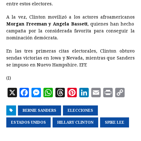
entre estos electores.
A la vez, Clinton movilizó a los actores afroamericanos
Morgan Freeman y Angela Bassett
, quienes han hecho
campaña por la considerada favorita para conseguir la
nominación demócrata.
En las tres primeras citas electorales, Clinton obtuvo
sendas victorias en Iowa y Nevada, mientras que Sanders
se impuso en Nuevo Hampshire. EFE
(I)
X
F
M
W
T
P
L
E
P
C
a
e
h
h
i
i
m
r
o
BERNIE SANDERS
c
s
a
r
ELECCIONES
n
n
a
i
p
e
s
t
e
t
k
i
n
y
ESTADOS UNIDOS
HILLARY CLINTON
SPIKE LEE
b
e
s
a
e
e
l
t
L
o
n
A
d
r
d
i