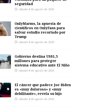
seguridad
sábado 8 de agosto de 2026
OnlyMarms, la apuesta de
científicos en OnlyFans para
salvar estudio recortado por
Trump
sábado 8 de agosto de 2026
Gobierno destina US$1,3
millones para proteger
sistema educativo ante El Niño
sábado 8 de agosto de 2026
El cáncer que padece Joe Biden
es «muy doloroso» y «muy
debilitante», revela su hijo
sábado 8 de agosto de 2026