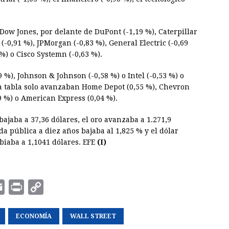
 Dow Jones, por delante de DuPont (-1,19 %), Caterpillar
(-0,91 %), JPMorgan (-0,83 %), General Electric (-0,69
%) o Cisco Systemn (-0,63 %).
 %), Johnson & Johnson (-0,58 %) o Intel (-0,53 %) o
 la tabla solo avanzaban Home Depot (0,55 %), Chevron
19 %) o American Express (0,04 %).
bajaba a 37,36 dólares, el oro avanzaba a 1.271,9
da pública a diez años bajaba al 1,825 % y el dólar
biaba a 1,1041 dólares. EFE
(I)
E
P
C
m
r
o
a
ECONOMÍA
i
p
WALL STREET