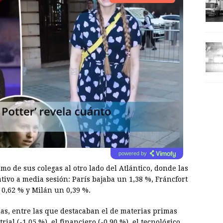
powered by
 de sus colegas al otro lado del Atlántico, donde las
ivo a media sesión: París bajaba un 1,38 %, Fráncfort
 0,62 % y Milán un 0,39 %.
as, entre las que destacaban el de materias primas
trial (-1,05 %), el financiero (-0,90 %), el tecnológico