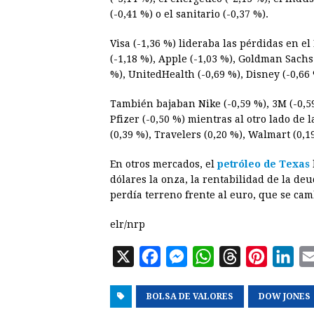
(-0,41 %) o el sanitario (-0,37 %).
Visa (-1,36 %) lideraba las pérdidas en el
(-1,18 %), Apple (-1,03 %), Goldman Sachs 
%), UnitedHealth (-0,69 %), Disney (-0,66 
También bajaban Nike (-0,59 %), 3M (-0,59
Pfizer (-0,50 %) mientras al otro lado de
(0,39 %), Travelers (0,20 %), Walmart (0,
En otros mercados, el
petróleo de Texas
dólares la onza, la rentabilidad de la deu
perdía terreno frente al euro, que se cam
elr/nrp
X
F
M
W
T
P
L
a
e
h
h
i
i
BOLSA DE VALORES
c
s
a
r
DOW JONES
n
n