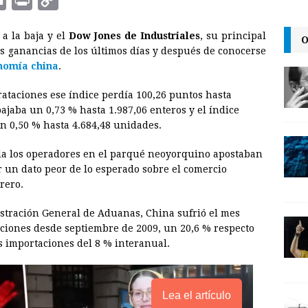
m
r
o
a la baja y el
Dow Jones de Industriales
, su principal
O
a
i
p
es ganancias de los últimos días y después de conocerse
i
n
y
nomía china
.
l
t
L
rataciones ese índice perdía 100,26 puntos hasta
i
bajaba un 0,73 % hasta 1.987,06 enteros y el índice
n
 0,50 % hasta 4.684,48 unidades.
k
da los operadores en el parqué neoyorquino apostaban
r un dato peor de lo esperado sobre el comercio
rero.
stración General de Aduanas, China sufrió el mes
ciones desde septiembre de 2009, un 20,6 % respecto
s importaciones del 8 % interanual.
Lea el artículo