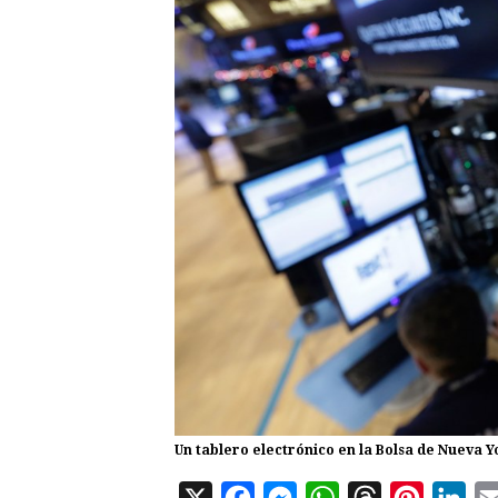
Un tablero electrónico en la Bolsa de Nueva 
X
F
M
W
T
P
L