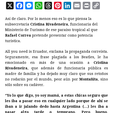
X
F
M
W
T
P
L
E
P
C
a
e
h
h
i
i
m
r
o
Así de claro. Por lo menos eso es lo que piensa la
c
s
a
r
n
n
a
i
p
subsecretaria
Cristina Rivadeneira
, funcionaria del
e
s
t
e
t
k
i
n
y
Ministerio de Turismo de ese paraíso tropical al que
Rafael Correa
b
pretende presentar como potencia
e
s
a
e
e
l
t
L
turística.
o
n
A
d
r
d
i
o
g
p
s
e
I
n
All you need is Ecuador, exclama la propaganda correísta.
Seguramente, esa frase plagiada a los Beatles, le ha
k
e
p
s
n
k
emocionado en más de una ocasión a
Cristina
r
t
Rivadeneira
, que además de funcionaria pública es
madre de familia y ha dejado muy claro que sus retoños
no rodarán por el mundo, peor aún por
Montañita
, sino
sólo sobre su cadáver.
“Yo lo que digo, yo soy mamá, a estas chicas seguro que
les iba a pasar eso en cualquier lado porque de ahí se
iban a ir jalando dedo hasta Argentina (…) les iba a
pasar algo tarde o temprano. Pero bueno,