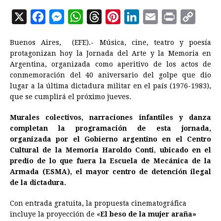
X
F
M
W
T
P
L
E
P
C
a
e
h
h
i
i
m
r
o
Buenos Aires, (EFE).- Música, cine, teatro y poesía
c
s
a
r
n
n
a
i
p
protagonizan hoy la Jornada del
Arte
y la Memoria en
e
s
t
e
t
k
i
n
y
Argentina, organizada como aperitivo de los actos de
conmemoración del 40 aniversario del golpe que dio
b
e
s
a
e
e
l
t
L
lugar a la última dictadura militar en el país (1976-1983),
o
n
A
d
r
d
i
que se cumplirá el próximo jueves.
o
g
p
s
e
I
n
Murales colectivos, narraciones infantiles y danza
k
e
p
s
n
k
completan la programación de esta jornada,
r
t
organizada por el Gobierno argentino en el Centro
Cultural de la Memoria Haroldo Conti
,
ubicado en el
predio de lo que fuera la Escuela de Mecánica de la
Armada (ESMA), el mayor centro de detención ilegal
de la dictadura.
Con entrada gratuita, la propuesta cinematográfica
incluye la proyección de «
El beso de la mujer araña»