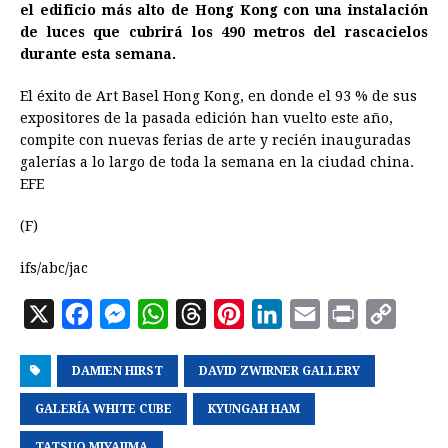
el edificio más alto de Hong Kong con una instalación
de luces que cubrirá los 490 metros del rascacielos
durante esta semana.
El éxito de Art Basel Hong Kong, en donde el 93 % de sus
expositores de la pasada edición han vuelto este año,
compite con nuevas ferias de
arte
y recién inauguradas
galerías a lo largo de toda la semana en la ciudad china.
EFE
(F)
ifs/abc/jac
X
F
M
W
T
P
L
E
P
C
a
e
h
h
i
i
m
r
o
DAMIEN HIRST
c
s
a
DAVID ZWIRNER GALLERY
r
n
n
a
i
p
e
s
t
e
t
k
i
n
y
GALERÍA WHITE CUBE
KYUNGAH HAM
b
e
s
a
e
e
l
t
L
TATSUO MIYAJIMA