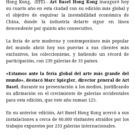
Hong Kong, (EFE).-
Art Basel Hong Kong
inauguró hoy
c
s
a
r
n
n
a
i
p
su cuarto año en esta ciudad con su edición más global y
e
s
t
e
t
k
i
n
y
el objetivo de esquivar la inestabilidad económica de
China, donde la industria del
b
e
s
a
e
arte
e
sigue en línea
l
t
L
descendente por quinto año consecutivo.
o
n
A
d
r
d
i
o
g
p
s
e
I
n
La feria de
arte
moderno y contemporáneo más popular
del mundo abrió hoy sus puertas a sus clientes más
k
e
p
s
n
k
exclusivos, los coleccionistas, y batiendo un récord de
r
t
participación, con 239 galerías de 35 países.
«Estamos ante la feria global del
arte
más grande del
mundo», destacó Marc Spiegler, director general de Art
Basel
, durante su presentación a los medios, justificando
su afirmación en el crecimiento de galerías occidentales
para esta edición, que este año suman 125.
En su anterior edición, Art Basel Hong Kong acercó a sus
instalaciones a cerca de 60.000 visitantes atraídos por los
trabajos expuestos por 233 galerías internacionales.