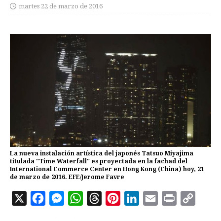
martes 22 de marzo de 2016
La nueva instalación artística del japonés Tatsuo Miyajima
titulada "Time Waterfall" es proyectada en la fachad del
International Commerce Center en Hong Kong (China) hoy, 21
de marzo de 2016. EFE/Jerome Favre
X
F
M
W
T
P
L
E
P
C
a
e
h
h
i
i
m
r
o