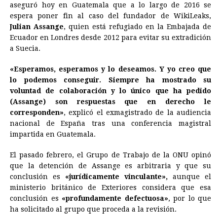
aseguró hoy en Guatemala que a lo largo de 2016 se
e
s
t
e
t
k
i
n
y
espera poner fin al caso del fundador de WikiLeaks,
Julian Assange
b
, quien está refugiado en la Embajada de
e
s
a
e
e
l
t
L
Ecuador
en Londres desde 2012 para evitar su extradición
o
n
A
d
r
d
i
a Suecia.
o
g
p
s
e
I
n
«Esperamos, esperamos y lo deseamos. Y yo creo que
k
e
p
s
n
k
lo podemos conseguir. Siempre ha mostrado su
r
t
voluntad de colaboración y lo único que ha pedido
(Assange) son respuestas que en derecho le
corresponden»
, explicó el exmagistrado de la audiencia
nacional de España tras una conferencia magistral
impartida en Guatemala.
El pasado febrero, el Grupo de Trabajo de la ONU opinó
que la detención de Assange es arbitraria y que su
conclusión es
«jurídicamente vinculante»,
aunque el
ministerio británico de Exteriores considera que esa
conclusión es
«profundamente defectuosa»
, por lo que
ha solicitado al grupo que proceda a la revisión.