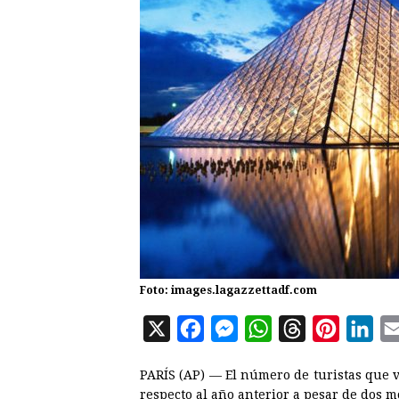
Foto: images.lagazzettadf.com
X
F
M
W
T
P
L
a
e
h
h
i
i
PARÍS (AP) — El número de turistas que 
c
s
a
r
n
n
respecto al año anterior a pesar de dos 