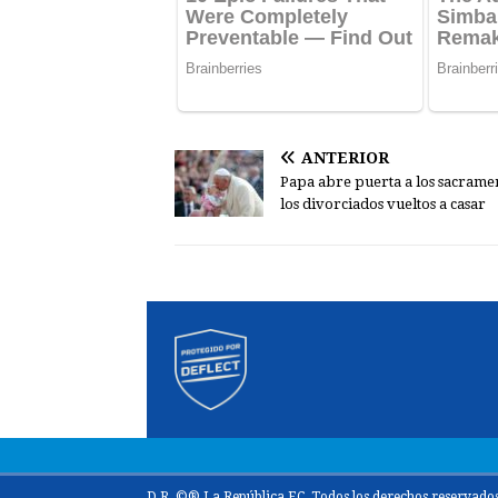
ANTERIOR
Papa abre puerta a los sacrame
los divorciados vueltos a casar
D.R. ©® La República EC. Todos los derechos reservados