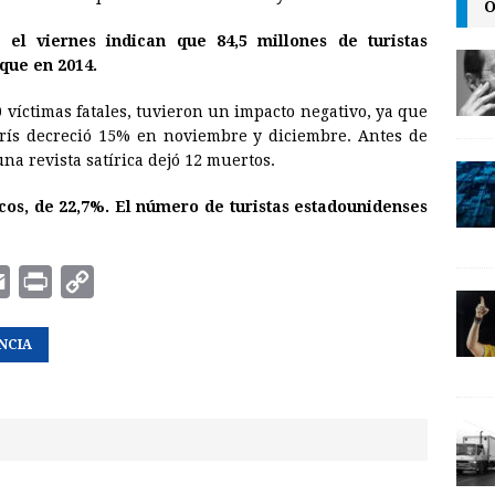
O
i
n
y
 el viernes indican que 84,5 millones de turistas
l
t
L
 que en 2014.
i
n
 víctimas fatales, tuvieron un impacto negativo, ya que
arís decreció 15% en noviembre y diciembre. Antes de
k
na revista satírica dejó 12 muertos.
cos, de 22,7%. El número de turistas estadounidenses
E
P
C
m
r
o
NCIA
a
i
p
i
n
y
l
t
L
i
n