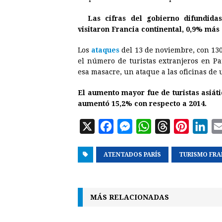
e
s
t
e
t
k
Las cifras del gobierno difundidas
b
e
s
a
e
e
visitaron Francia continental, 0,9% más
o
n
A
d
r
d
o
g
p
s
e
I
Los
ataques
del 13 de noviembre, con 130
el número de turistas extranjeros en P
k
e
p
s
n
esa masacre, un ataque a las oficinas de u
r
t
El aumento mayor fue de turistas asiáti
aumentó 15,2% con respecto a 2014.
X
F
M
W
T
P
L
a
e
h
h
i
i
ATENTADOS PARÍS
c
s
a
r
TURISMO FRA
n
n
e
s
t
e
t
k
b
e
s
a
e
e
MÁS RELACIONADAS
o
n
A
d
r
d
o
g
p
s
e
I