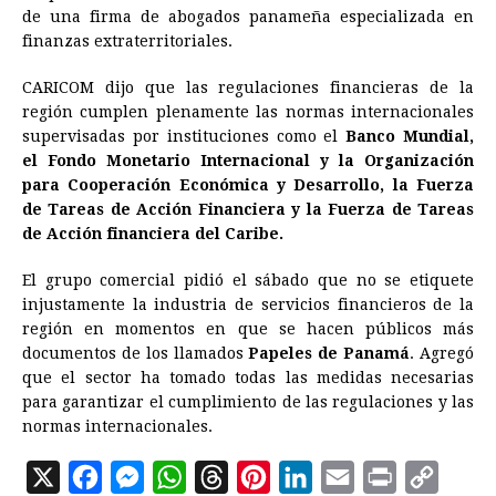
de una firma de abogados panameña especializada en
o
n
A
d
r
d
i
finanzas extraterritoriales.
o
g
p
s
e
I
n
CARICOM dijo que las regulaciones financieras de la
k
e
p
s
n
k
región cumplen plenamente las normas internacionales
r
t
supervisadas por instituciones como el
Banco Mundial,
el Fondo Monetario Internacional y la Organización
para Cooperación Económica y Desarrollo, la Fuerza
de Tareas de Acción Financiera y la Fuerza de Tareas
de Acción financiera del Caribe.
El grupo comercial pidió el sábado que no se etiquete
injustamente la industria de servicios financieros de la
región en momentos en que se hacen públicos más
documentos de los llamados
Papeles de Panamá
. Agregó
que el sector ha tomado todas las medidas necesarias
para garantizar el cumplimiento de las regulaciones y las
normas internacionales.
X
F
M
W
T
P
L
E
P
C