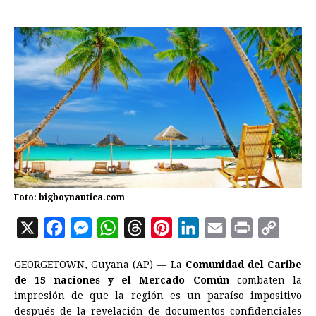
Foto: bigboynautica.com
X
F
M
W
T
P
L
E
P
C
a
e
h
h
i
i
m
r
o
GEORGETOWN, Guyana (AP) — La
Comunidad del Caribe
c
s
a
r
n
n
a
i
p
de 15 naciones y el Mercado Común
combaten la
e
s
t
e
t
k
i
n
y
impresión de que la región es un paraíso impositivo
después de la revelación de documentos confidenciales
b
e
s
a
e
e
l
t
L