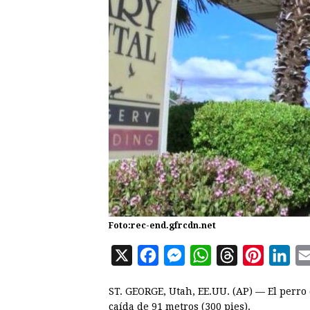
Foto:rec-end.gfrcdn.net
X
F
M
W
T
P
L
a
e
h
h
i
i
ST. GEORGE, Utah, EE.UU. (AP) — El perro
c
s
a
r
n
n
caída de 91 metros (300 pies).