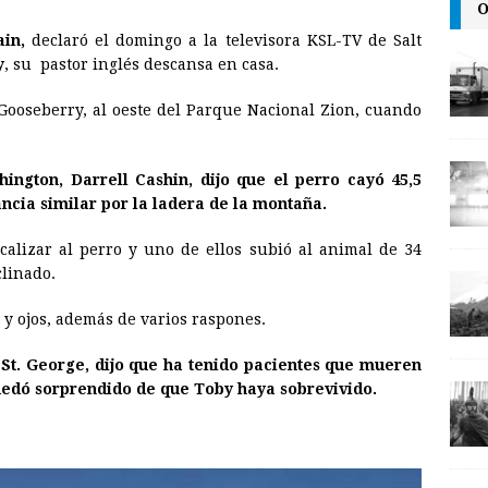
O
i
n
y
in,
declaró el domingo a la televisora KSL-TV de Salt
l
t
L
y
, su pastor inglés descansa en casa.
i
n
 Gooseberry, al oeste del Parque Nacional Zion, cuando
k
ington, Darrell Cashin, dijo que el perro cayó 45,5
ancia similar por la ladera de la montaña.
alizar al perro y uno de ellos subió al animal de 34
clinado.
 y ojos, además de varios raspones.
 St. George, dijo que ha tenido pacientes que mueren
 quedó sorprendido de que Toby haya sobrevivido.