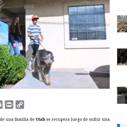
E
P
C
m
r
o
 de una familia de
Utah
se recupera luego de sufrir una
a
i
p