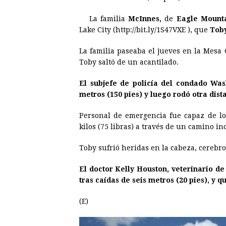
e
s
t
e
t
k
La familia
McInnes,
de
Eagle Mounta
b
e
s
a
e
e
Lake City (http://bit.ly/1S47VXE ), que
Tob
o
n
A
d
r
d
o
g
p
s
e
I
La familia paseaba el jueves en la Mesa
Toby saltó de un acantilado.
k
e
p
s
n
r
t
El subjefe de policía del condado Wash
metros (150 pies) y luego rodó otra dist
Personal de emergencia fue capaz de loc
kilos (75 libras) a través de un camino in
Toby sufrió heridas en la cabeza, cerebro
El doctor Kelly Houston, veterinario de
tras caídas de seis metros (20 pies), y
(E)