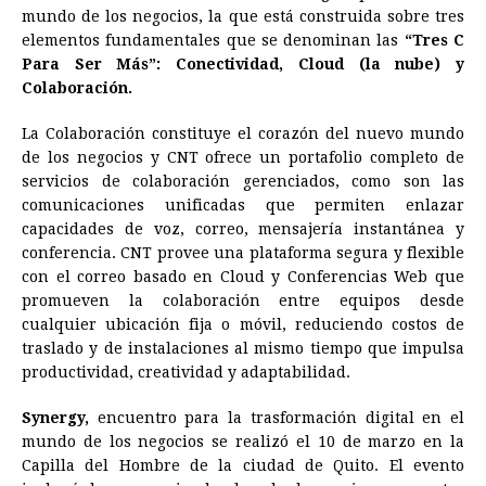
mundo de los negocios, la que está construida sobre tres
o
n
A
d
r
d
i
elementos fundamentales que se denominan las
“Tres C
o
g
p
s
e
I
n
Para Ser Más”: Conectividad, Cloud (la nube) y
Colaboración.
k
e
p
s
n
k
r
t
La Colaboración constituye el corazón del nuevo mundo
de los negocios y CNT ofrece un portafolio completo de
servicios de colaboración gerenciados, como son las
comunicaciones unificadas que permiten enlazar
capacidades de voz, correo, mensajería instantánea y
conferencia. CNT provee una plataforma segura y flexible
con el correo basado en Cloud y Conferencias Web que
promueven la colaboración entre equipos desde
cualquier ubicación fija o móvil, reduciendo costos de
traslado y de instalaciones al mismo tiempo que impulsa
productividad, creatividad y adaptabilidad.
Synergy,
encuentro para la trasformación digital en el
mundo de los negocios se realizó el 10 de marzo en la
Capilla del Hombre de la ciudad de Quito. El evento