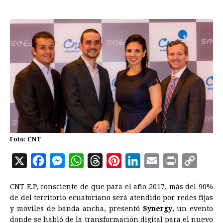
Foto: CNT
X
F
M
W
T
P
L
E
P
C
a
e
h
h
i
i
m
r
o
CNT E.P, consciente de que para el año 2017, más del 90%
c
s
a
r
n
n
a
i
p
de del territorio ecuatoriano será atendido por redes fijas
e
s
t
e
t
k
i
n
y
y móviles de banda ancha, presentó
Synergy
, un evento
donde se habló de la transformación digital para el nuevo
b
e
s
a
e
e
l
t
L