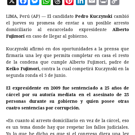
X
F
M
W
T
P
L
E
P
C
a
e
h
h
i
i
m
r
o
LIMA, Perú (AP) — El candidato
Pedro Kuczynski
cambió
c
s
a
r
n
n
a
i
p
el jueves su promesa de enviar a un posible arresto
e
s
t
e
t
k
i
n
y
domiciliario al encarcelado expresidente
Alberto
Fujimori
en caso de llegar al gobierno.
b
e
s
a
e
e
l
t
L
o
n
A
d
r
d
i
Kuczynski afirmó en dos oportunidades a la prensa que
o
g
p
s
e
I
n
firmaría una ley que permita completar en casa el resto
de la condena que cumple Alberto Fujimori, padre de
k
e
p
s
n
k
Keiko Fujimori,
contra la cual competirá Kuczynski en la
r
t
segunda ronda el 5 de junio.
El expresidente en 2009 fue sentenciado a 25 años de
cárcel por su autoría mediata en el asesinato de 25
personas durante su gobierno y quien posee otras
cuatro sentencias por corrupción.
«En cuanto al arresto domiciliario en vez de la cárcel, eso
es un tema donde hay que respetar los fallos judiciales.
Yo lo que he dicho es que si el congreso diera una ley