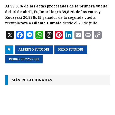
Al 99,63% de las actas procesadas de la primera vuelta
del 10 de abril, Fujimori logró 39,81% de los votos y
Kuczyski 20,99%
. El ganador de la segunda vuelta
reemplazará a
Ollanta Humala
desde el 28 de julio.
X
F
M
W
T
P
L
E
P
C
a
e
h
h
i
i
m
r
o
ALBERTO FUJIMORI
c
s
a
r
KEIKO FUJIMORI
n
n
a
i
p
e
s
t
e
t
k
i
n
y
PEDRO KUCZYNSKI
b
e
s
a
e
e
l
t
L
o
n
A
d
r
d
i
MÁS RELACIONADAS
o
g
p
s
e
I
n
k
e
p
s
n
k
r
t