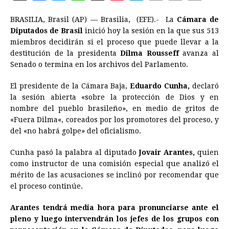
a
e
h
h
i
i
m
r
o
BRASILIA, Brasil (AP) — Brasilia, (EFE).- La
Cámara de
c
s
a
r
n
n
a
i
p
Diputados de Brasil
inició hoy la sesión en la que sus 513
e
s
t
e
t
k
i
n
y
miembros decidirán si el proceso que puede llevar a la
destitución de la presidenta
b
e
s
a
Dilma
e
Rousseff
e
l
avanza al
t
L
Senado o termina en los archivos del Parlamento.
o
n
A
d
r
d
i
o
g
p
s
e
I
n
El presidente de la Cámara Baja,
Eduardo Cunha,
declaró
la sesión abierta «sobre la protección de Dios y en
k
e
p
s
n
k
nombre del pueblo brasileño», en medio de gritos de
r
t
«Fuera
Dilma
«, coreados por los promotores del proceso, y
del «no habrá golpe» del oficialismo.
Cunha pasó la palabra al diputado
Jovair Arantes,
quien
como instructor de una comisión especial que analizó el
mérito de las acusaciones se inclinó por recomendar que
el proceso continúe.
Arantes tendrá media hora para pronunciarse ante el
pleno y luego intervendrán los jefes de los grupos con