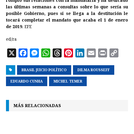
rompió sus relaciones con la mandataria y ha dedicado
las últimas semanas a consultas sobre lo que sería su
posible Gobierno, pues si se llega a la destitución le
tocará completar el mandato que acaba el 1 de enero
de 2019
. EFE
ed/ra
X
F
M
W
T
P
L
E
P
C
a
e
h
h
i
i
m
r
o
BRASIL JUICIO POLÍTICO
c
s
a
r
n
DILMA ROUSSEFF
n
a
i
p
e
s
t
e
t
k
i
n
y
EDUARDO CUNHA
MICHEL TEMER
b
e
s
a
e
e
l
t
L
o
n
A
d
r
d
i
MÁS RELACIONADAS
o
g
p
s
e
I
n
k
e
p
s
n
k
r
t