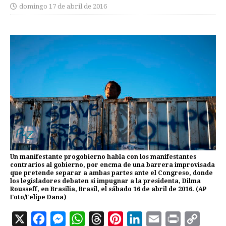
domingo 17 de abril de 2016
Un manifestante progobierno habla con los manifestantes
contrarios al gobierno, por encma de una barrera improvisada
que pretende separar a ambas partes ante el Congreso, donde
los legisladores debaten si impugnar a la presidenta, Dilma
Rousseff, en Brasilia, Brasil, el sábado 16 de abril de 2016. (AP
Foto/Felipe Dana)
X
F
M
W
T
P
L
E
P
C