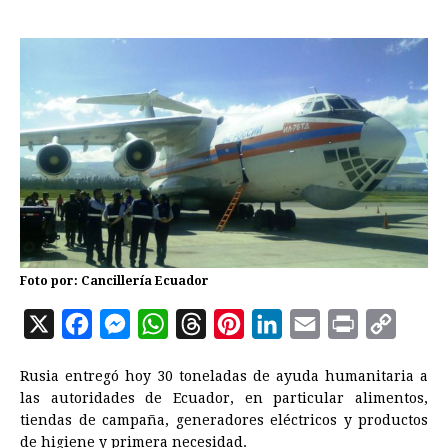
Foto por: Cancillería Ecuador
X
F
M
W
T
P
L
E
P
C
a
e
h
h
i
i
m
r
o
Rusia entregó hoy 30 toneladas de ayuda humanitaria a
c
s
a
r
n
n
a
i
p
las autoridades de
Ecuador
, en particular alimentos,
e
s
t
e
t
k
i
n
y
tiendas de campaña, generadores eléctricos y productos
de higiene y primera necesidad.
b
e
s
a
e
e
l
t
L