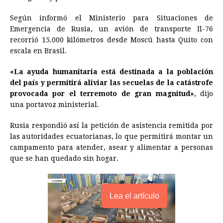
o
n
A
d
r
d
i
Según informó el Ministerio para Situaciones de
o
g
p
s
e
I
n
Emergencia de Rusia, un avión de transporte Il-76
recorrió 15.000 kilómetros desde Moscú hasta Quito con
k
e
p
s
n
k
escala en Brasil.
r
t
«La ayuda humanitaria está destinada a la población
del país y permitirá aliviar las secuelas de la catástrofe
provocada por el terremoto de gran magnitud»
, dijo
una portavoz ministerial.
Rusia respondió así la petición de asistencia remitida por
las autoridades ecuatorianas, lo que permitirá montar un
campamento para atender, asear y alimentar a personas
que se han quedado sin hogar.
Lea el artículo