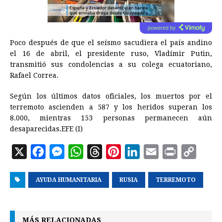
powered by
Poco después de que el seísmo sacudiera el país andino
el 16 de abril, el presidente ruso, Vladímir Putin,
transmitió sus condolencias a su colega ecuatoriano,
Rafael Correa.
Según los últimos datos oficiales, los muertos por el
terremoto ascienden a 587 y los heridos superan los
8.000, mientras 153 personas permanecen aún
desaparecidas.EFE (I)
X
F
M
W
T
P
L
E
P
C
a
e
h
h
i
i
m
r
o
AYUDA HUMANITARIA
c
s
a
r
RUSIA
n
n
TERREMOTO
a
i
p
e
s
t
e
t
k
i
n
y
b
e
s
a
e
e
l
t
L
MÁS RELACIONADAS