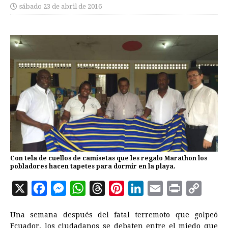
sábado 23 de abril de 2016
Con tela de cuellos de camisetas que les regalo Marathon los
pobladores hacen tapetes para dormir en la playa.
X
F
M
W
T
P
L
E
P
C
a
e
h
h
i
i
m
r
o
Una semana después del fatal terremoto que golpeó
c
s
a
r
n
n
a
i
p
Ecuador
, los ciudadanos se debaten entre el miedo que