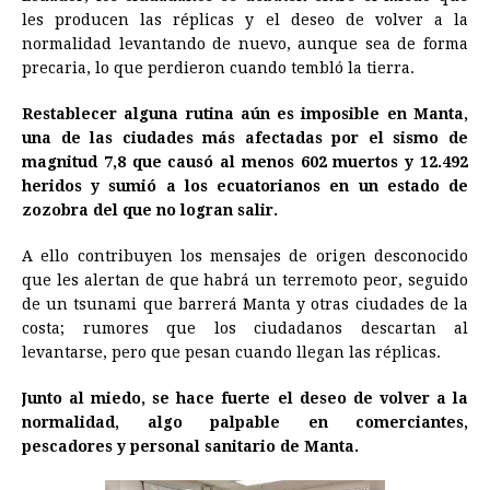
e
s
t
e
t
k
i
n
y
les producen las réplicas y el deseo de volver a la
normalidad levantando de nuevo, aunque sea de forma
b
e
s
a
e
e
l
t
L
precaria, lo que perdieron cuando tembló la tierra.
o
n
A
d
r
d
i
o
g
p
s
e
I
n
Restablecer alguna rutina aún es imposible en Manta,
una de las ciudades más afectadas por el sismo de
k
e
p
s
n
k
magnitud 7,8 que causó al menos 602 muertos y 12.492
r
t
heridos y sumió a los ecuatorianos en un estado de
zozobra del que no logran salir.
A ello contribuyen los mensajes de origen desconocido
que les alertan de que habrá un terremoto peor, seguido
de un tsunami que barrerá Manta y otras ciudades de la
costa; rumores que los ciudadanos descartan al
levantarse, pero que pesan cuando llegan las réplicas.
Junto al miedo, se hace fuerte el deseo de volver a la
normalidad, algo palpable en comerciantes,
pescadores y personal sanitario de Manta.