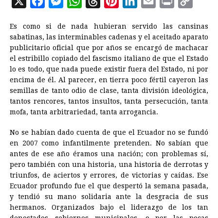
X
F
M
W
T
P
L
E
P
C
a
e
h
h
i
i
m
r
o
Es como si de nada hubieran servido las cansinas
c
s
a
r
n
n
a
i
p
sabatinas, las interminables cadenas y el aceitado aparato
e
s
t
e
t
k
i
n
y
publicitario oficial que por años se encargó de machacar
el estribillo copiado del fascismo italiano de que el Estado
b
e
s
a
e
e
l
t
L
lo es todo, que nada puede existir fuera del Estado, ni por
o
n
A
d
r
d
i
encima de él. Al parecer, en tierra poco fértil cayeron las
o
g
p
s
e
I
n
semillas de tanto odio de clase, tanta división ideológica,
tantos rencores, tantos insultos, tanta persecución, tanta
k
e
p
s
n
k
mofa, tanta arbitrariedad, tanta arrogancia.
r
t
No se habían dado cuenta de que el Ecuador no se fundó
en 2007 como infantilmente pretenden. No sabían que
antes de ese año éramos una nación; con problemas sí,
pero también con una historia, una historia de derrotas y
triunfos, de aciertos y errores, de victorias y caídas. Ese
Ecuador profundo fue el que despertó la semana pasada,
y tendió su mano solidaria ante la desgracia de sus
hermanos. Organizados bajo el liderazgo de los tan