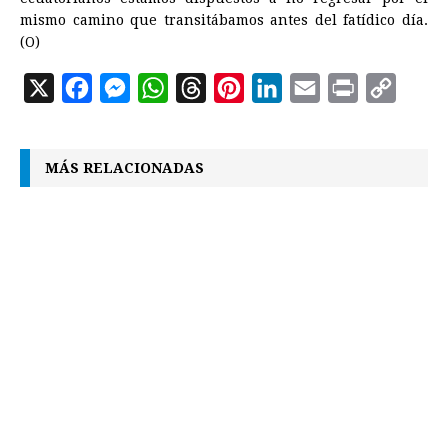
mismo camino que transitábamos antes del fatídico día.
(O)
X
F
M
W
T
P
L
E
P
C
a
e
h
h
i
i
m
r
o
c
s
a
r
n
n
a
i
p
MÁS RELACIONADAS
e
s
t
e
t
k
i
n
y
b
e
s
a
e
e
l
t
L
o
n
A
d
r
d
i
o
g
p
s
e
I
n
k
e
p
s
n
k
r
t