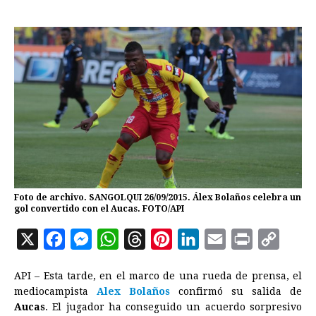
Foto de archivo. SANGOLQUI 26/09/2015. Álex Bolaños celebra un
gol convertido con el Aucas. FOTO/API
X
F
M
W
T
P
L
E
P
C
a
e
h
h
i
i
m
r
o
API – Esta tarde, en el marco de una rueda de prensa, el
c
s
a
r
n
n
a
i
p
mediocampista
Alex Bolaños
confirmó su salida de
e
s
t
e
t
k
i
n
y
Aucas
. El jugador ha conseguido un acuerdo sorpresivo