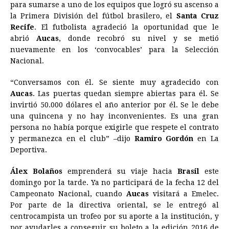
para sumarse a uno de los equipos que logró su ascenso a
b
e
s
a
e
e
l
t
L
la Primera División del fútbol brasilero, el
Santa Cruz
o
n
A
d
r
d
i
Recife
. El futbolista agradeció la oportunidad que le
o
g
p
s
e
I
n
abrió
Aucas
, donde recobró su nivel y se metió
nuevamente en los ‘convocables’ para la Selección
k
e
p
s
n
k
Nacional.
r
t
“Conversamos con él. Se siente muy agradecido con
Aucas
. Las puertas quedan siempre abiertas para él. Se
invirtió 50.000 dólares el año anterior por él. Se le debe
una quincena y no hay inconvenientes. Es una gran
persona no había porque exigirle que respete el contrato
y permanezca en el club” –dijo
Ramiro Gordón
en La
Deportiva.
Álex Bolaños
emprenderá su viaje hacia
Brasil
este
domingo por la tarde. Ya no participará de la fecha 12 del
Campeonato Nacional, cuando
Aucas
visitará a Emelec.
Por parte de la directiva oriental, se le entregó al
centrocampista un trofeo por su aporte a la institución, y
por ayudarles a conseguir su boleto a la edición 2016 de