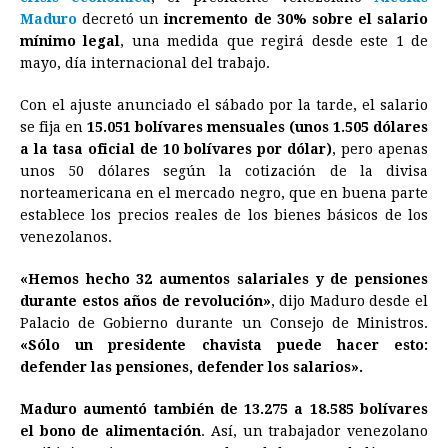
e
s
t
e
t
k
i
n
y
Maduro
decretó un
incremento de 30% sobre el salario
mínimo legal
b
, una medida que regirá desde este 1 de
e
s
a
e
e
l
t
L
mayo, día internacional del trabajo.
o
n
A
d
r
d
i
o
g
p
s
e
I
n
Con el ajuste anunciado el sábado por la tarde, el salario
se fija en
15.051 bolívares mensuales (unos 1.505 dólares
k
e
p
s
n
k
a la tasa oficial de 10 bolívares por dólar)
, pero apenas
r
t
unos 50 dólares según la cotización de la divisa
norteamericana en el mercado negro, que en buena parte
establece los precios reales de los bienes básicos de los
venezolanos.
«Hemos hecho 32 aumentos salariales y de pensiones
durante estos años de revolución»
, dijo Maduro desde el
Palacio de Gobierno durante un Consejo de Ministros.
«Sólo un presidente chavista puede hacer esto:
defender las pensiones, defender los salarios».
Maduro aumentó también de 13.275 a 18.585 bolívares
el bono de alimentación
. Así, un trabajador venezolano