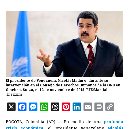
El presidente de Venezuela, Nicolás Maduro, durante su
intervención en el Consejo de Derechos Humanos de la ONU en
Ginebra, Suiza, el 12 de noviembre de 2015. EFE/Martial
Trezzini
X
F
M
W
T
P
L
E
P
C
a
e
h
h
i
i
m
r
o
BOGOTÁ, Colombia (AP) — En medio de una
profunda
c
s
a
r
n
n
a
i
p
crisis económica
, el presidente venezolano
Nicolás