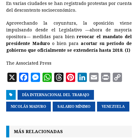
En varias ciudades se han registrado protestas por cuenta
del descontento socioeconómico.
Aprovechando la coyuntura, la oposición viene
impulsando desde el Legislativo —ahora de mayoría
opositora— medidas para bien
revocar el mandato del
presidente Maduro
o bien para
acortar su periodo de
gobierno que oficialmente se extendería hasta 2018
.
(I)
The Associated Press
X
F
M
W
T
P
L
E
P
C
a
e
h
h
i
i
m
r
o
DÍA INTERNACIONAL DEL TRABAJO
c
s
a
r
n
n
a
i
p
e
s
t
e
t
k
i
n
y
NICOLÁS MADURO
SALARIO MÍNIMO
VENEZUELA
b
e
s
a
e
e
l
t
L
o
n
A
d
r
d
i
MÁS RELACIONADAS
o
g
p
s
e
I
n