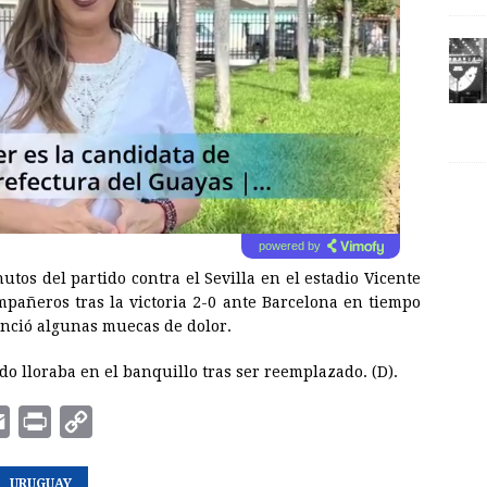
powered by
utos del partido contra el Sevilla en el estadio Vicente
pañeros tras la victoria 2-0 ante Barcelona en tiempo
enció algunas muecas de dolor.
o lloraba en el banquillo tras ser reemplazado. (D).
E
P
C
m
r
o
a
URUGUAY
i
p