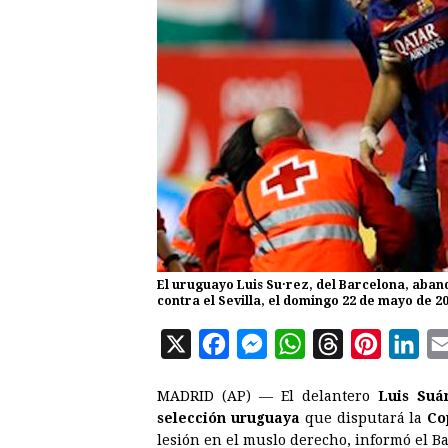
El uruguayo Luis Su·rez, del Barcelona, aband
contra el Sevilla, el domingo 22 de mayo de 2
X
F
M
W
T
P
L
a
e
h
h
i
i
MADRID (AP) — El delantero
Luis Suá
c
s
a
r
n
n
selección uruguaya
que disputará la
Co
e
s
t
e
t
k
lesión en el muslo derecho, informó el Ba