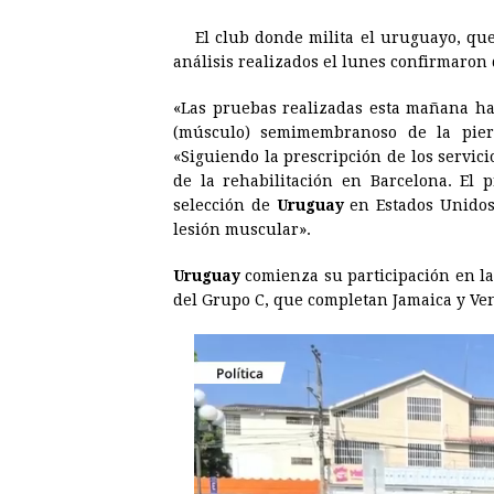
b
e
s
a
e
e
El club donde milita el uruguayo, que
o
n
A
d
r
d
análisis realizados el lunes confirmaron
o
g
p
s
e
I
«Las pruebas realizadas esta mañana ha
k
e
p
s
n
(músculo) semimembranoso de la pier
r
t
«Siguiendo la prescripción de los servici
de la rehabilitación en Barcelona. El 
selección de
Uruguay
en Estados Unidos
lesión muscular».
Uruguay
comienza su participación en l
del Grupo C, que completan Jamaica y Ve