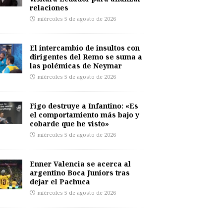
relaciones
miércoles 5 de agosto de 2026
El intercambio de insultos con
dirigentes del Remo se suma a
las polémicas de Neymar
miércoles 5 de agosto de 2026
Figo destruye a Infantino: «Es
el comportamiento más bajo y
cobarde que he visto»
miércoles 5 de agosto de 2026
Enner Valencia se acerca al
argentino Boca Juniors tras
dejar el Pachuca
miércoles 5 de agosto de 2026