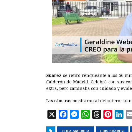
Suárez
se retiró renqueante a los 56 min
Calderón de Madrid. Celebró con sus com
extra, pero caminaba con cuidado y evid
Las cámaras mostraron al delantero cuand
X
F
M
W
T
P
L
a
e
h
h
i
i
COPA AMERICA
c
s
a
LUIS SUÁREZ
r
n
n