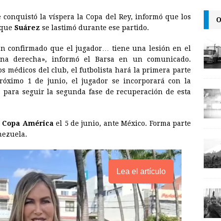
l
t
L
 conquistó la víspera la Copa del Rey, informó que los
O
i
 que
Suárez
se lastimó durante ese partido.
n
n confirmado que el jugador… tiene una lesión en el
k
na derecha», informó el Barsa en un comunicado.
os médicos del club, el futbolista hará la primera parte
próximo 1 de junio, el jugador se incorporará con la
 para seguir la segunda fase de recuperación de esta
a
Copa América
el 5 de junio, ante México. Forma parte
nezuela.
Lea el artículo