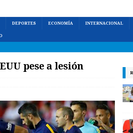
DEPORTES
ECONOMÍA
INTERNACIONAL
O
EEUU pese a lesión
R