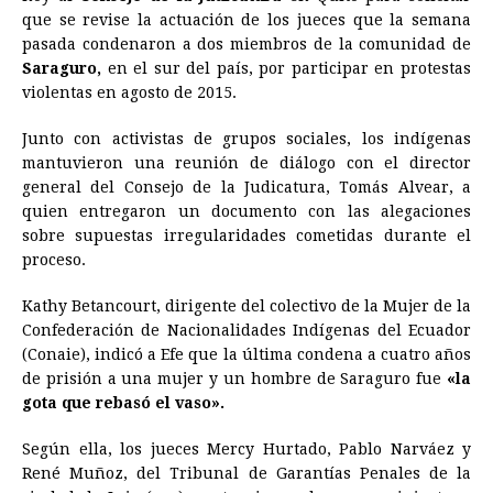
e
s
t
e
t
k
i
n
y
que se revise la actuación de los jueces que la semana
pasada condenaron a dos miembros de la comunidad de
b
e
s
a
e
e
l
t
L
Saraguro,
en el sur del país, por participar en protestas
o
n
A
d
r
d
i
violentas en agosto de 2015.
o
g
p
s
e
I
n
Junto con activistas de grupos sociales, los indígenas
k
e
p
s
n
k
mantuvieron una reunión de diálogo con el director
r
t
general del Consejo de la Judicatura, Tomás Alvear, a
quien entregaron un documento con las alegaciones
sobre supuestas irregularidades cometidas durante el
proceso.
Kathy Betancourt, dirigente del colectivo de la Mujer de la
Confederación de Nacionalidades Indígenas del
Ecuador
(Conaie), indicó a Efe que la última condena a cuatro años
de prisión a una mujer y un hombre de Saraguro fue
«la
gota que rebasó el vaso».
Según ella, los jueces Mercy Hurtado, Pablo Narváez y
René Muñoz, del Tribunal de Garantías Penales de la