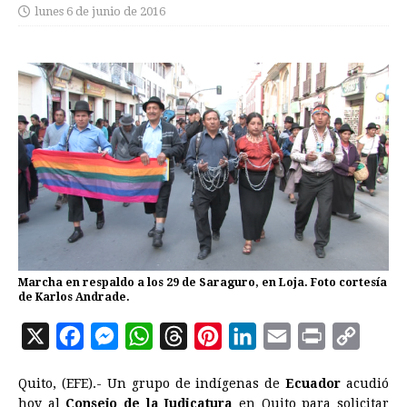
lunes 6 de junio de 2016
Marcha en respaldo a los 29 de Saraguro, en Loja. Foto cortesía
de Karlos Andrade.
X
F
M
W
T
P
L
E
P
C
a
e
h
h
i
i
m
r
o
Quito, (EFE).- Un grupo de indígenas de
Ecuador
acudió
c
s
a
r
n
n
a
i
p
hoy al
Consejo de la Judicatura
en Quito para solicitar