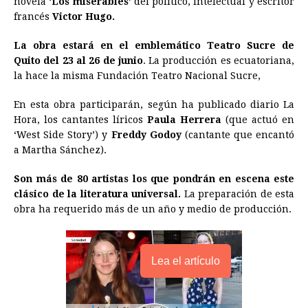
novela
‘Los miserables’
del político, intelectual y escritor
francés
Victor Hugo.
b
e
s
a
e
e
l
t
L
o
n
A
d
r
d
i
La obra estará en el emblemático Teatro Sucre de
o
g
p
s
e
I
n
Quito del 23 al 26 de junio
. La producción es ecuatoriana,
la hace la misma Fundación Teatro Nacional Sucre,
k
e
p
s
n
k
r
t
En esta obra participarán, según ha publicado diario La
Hora, los cantantes líricos
Paula Herrera
(que actuó en
‘West Side Story’) y
Freddy Godoy
(cantante que encantó
a Martha Sánchez).
Son más de 80 artistas los que pondrán en escena este
clásico de la literatura universal.
La preparación de esta
obra ha requerido más de un año y medio de producción.
Lea el artículo