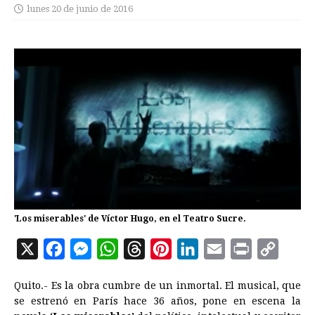
lunes 20 de junio de 2016
'Los miserables' de Víctor Hugo, en el Teatro Sucre.
X
F
M
W
T
P
L
E
P
C
a
e
h
h
i
i
m
r
o
Quito.- Es la obra cumbre de un inmortal. El musical, que
c
s
a
r
n
n
a
i
p
se estrenó en París hace 36 años, pone en escena la
e
s
t
e
t
k
i
n
y