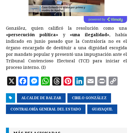
powered by
González, quien calificó la resolución como una
«persecución política»
y
«una ilegalidad»
, había
indicado en junio pasado que la Contraloría no es el
órgano encargado de destituir a una dignidad escogida
por mandato popular y presentó una impugnación ante el
Tribunal Contencioso Electoral (TCE) para iniciar el
proceso interno. (I)
X
F
M
W
T
P
L
E
P
C
a
e
h
h
i
i
m
r
o
ALCALDE DE BALZAR
c
s
a
r
CIRILO GONZÁLEZ
n
n
a
i
p
e
s
t
e
t
k
i
n
y
CONTRALORÍA GENERAL DEL ESTADO
GUAYAQUIL
b
e
s
a
e
e
l
t
L
o
n
A
d
r
d
i