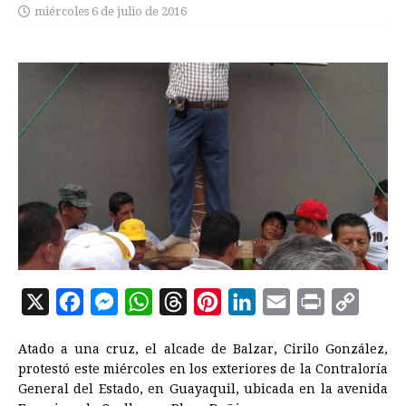
miércoles 6 de julio de 2016
X
F
M
W
T
P
L
E
P
C
a
e
h
h
i
i
m
r
o
Atado a una cruz, el alcade de Balzar, Cirilo González,
c
s
a
r
n
n
a
i
p
protestó este miércoles en los exteriores de la Contraloría
e
s
t
e
t
k
i
n
y
General del Estado, en Guayaquil, ubicada en la avenida