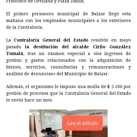
Francisco de Orellana y Plaza Dañín.
b
e
s
a
e
e
l
t
L
o
n
A
d
r
d
i
El primer personero municipal de Balzar llegó esta
o
g
p
s
e
I
n
mañana con los empleados municipales a los exteriores
de la Contraloría.
k
e
p
s
n
k
r
t
La
Contraloría General del Estado
resolvió en mayo
pasado
la destitución del alcalde Cirilo González
Tomalá
, tras un examen especial a «los ingresos de
gestión y gastos relacionados con la adquisición de
bienes, servicios, consultorías y remuneraciones y
análisis de denuncias» del Municipio de Balzar.
Además, el organismo le impuso una multa de $ 5.100 por
gestión de procesos que la Contraloría General del Estado
le envió hace un mes.
Lea el artículo