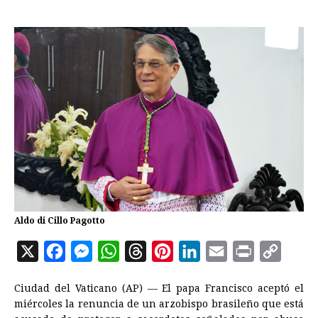
Aldo di Cillo Pagotto
X
F
M
W
T
P
L
E
P
C
a
e
h
h
i
i
m
r
o
Ciudad del Vaticano (AP) — El papa Francisco aceptó el
c
s
a
r
n
n
a
i
p
miércoles la renuncia de un arzobispo brasileño que está
e
s
t
e
t
k
i
n
y