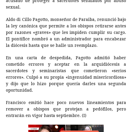
acusado de proteger a sacerdotes señalados por abuso
sexual.
b
e
s
a
e
e
l
t
L
o
n
A
d
r
d
i
Aldo di Cillo Pagotto, monseñor de Paraiba, renunció bajo
o
g
p
s
e
I
n
la ley canónica que permite a los obispos retirarse antes
por razones «graves» que les impiden cumplir su cargo.
k
e
p
s
n
k
El pontífice nombró a un administrador para encabezar
r
t
la diócesis hasta que se halle un reemplazo.
En una carta de despedida, Pagotto admitió haber
cometido errores y aceptar en la arquidiócesis a
sacerdotes y seminaristas que cometieron «serios
errores». Culpó a su propia «ingenuidad misericordiosa»
y dijo que lo hizo porque quería darles una segunda
oportunidad.
Francisco emitió hace poco nuevos lineamientos para
remover a obispos que protejan a pedófilos, pero
entrarán en vigor hasta septiembre. (I)