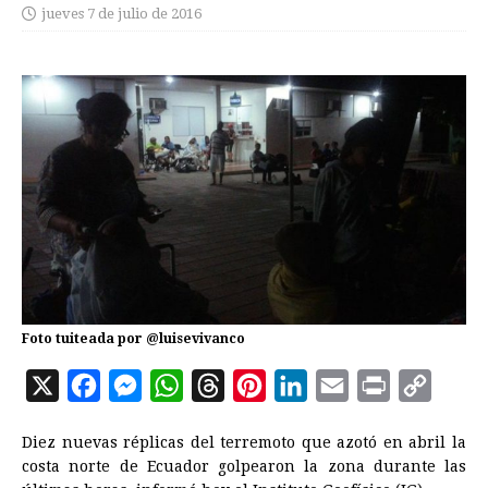
jueves 7 de julio de 2016
Foto tuiteada por @luisevivanco
X
F
M
W
T
P
L
E
P
C
a
e
h
h
i
i
m
r
o
Diez nuevas réplicas del terremoto que azotó en abril la
c
s
a
r
n
n
a
i
p
costa norte de
Ecuador
golpearon la zona durante las
e
s
t
e
t
k
i
n
y