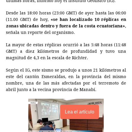
últimas horas, informó hoy el Instituto Geofísico (IG).
b
e
s
a
e
e
l
t
L
Desde las 18:00 horas (23:00 GMT) de ayer hasta las 06:00
o
n
A
d
r
d
i
(11.00 GMT) de hoy,
«se han localizado 10 réplicas en
o
g
p
s
e
I
n
zonas ubicadas dentro y fuera de la costa ecuatoriana»
,
señala un reporte del organismo.
k
e
p
s
n
k
r
t
La mayor de estas réplicas ocurrió a las 5:48 horas (11:48
GMT) a diez kilómetros de profundidad y tuvo una
magnitud de 4,3 en la escala de Richter.
Según el IG, este sismo se produjo a unos 21 kilómetros al
este del cantón Esmeraldas, en la provincia del mismo
nombre, una de las más afectadas por el terremoto de
abril junto a la vecina provincia de Manabí.
Lea el artículo