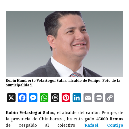
Robin Humberto Velasteguí Salas, alcalde de Penipe. Foto de la
Municipalidad.
X
F
M
W
T
P
L
E
P
C
a
e
h
h
i
i
m
r
o
Robin Velastegui Salas
, el alcalde del cantón Penipe, de
c
s
a
r
n
n
a
i
p
la provincia de Chimborazo, ha entregado
45000 firmas
e
s
t
e
t
k
i
n
y
de respaldo al colectivo
‘Rafael Contigo