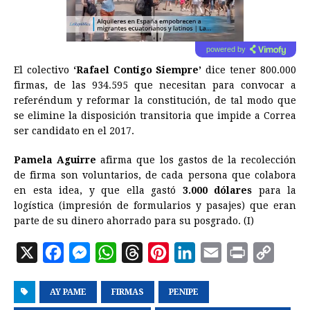
powered by
El colectivo
‘Rafael Contigo Siempre’
dice tener 800.000
firmas, de las 934.595 que necesitan para convocar a
referéndum y reformar la constitución, de tal modo que
se elimine la disposición transitoria que impide a Correa
ser candidato en el 2017.
Pamela Aguirre
afirma que los gastos de la recolección
de firma son voluntarios, de cada persona que colabora
en esta idea, y que ella gastó
3.000 dólares
para la
logística (impresión de formularios y pasajes) que eran
parte de su dinero ahorrado para su posgrado. (I)
X
F
M
W
T
P
L
E
P
C
a
e
h
h
i
i
m
r
o
AY PAME
c
s
FIRMAS
a
r
n
PENIPE
n
a
i
p