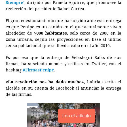
Siempre’
,
b
dirigido por Pamela Aguirre, que promueve la
e
s
a
e
e
l
t
L
reelección del presidente Rafael Correa.
o
n
A
d
r
d
i
o
g
p
s
e
I
n
El gran cuestionamiento que ha surgido ante esta entrega
es que Penipe es un cantón en el que actualmente viven
k
e
p
s
n
k
alrededor de
7000 habitantes
, solo cerca de 2000 en la
r
t
zona urbana, según las proyecciones en base al último
censo poblacional que se llevó a cabo en el año 2010.
Es por eso que la entrega de Velastegui Salas de sus
firmas, ha suscitado memes y críticas en Twitter, con el
hashtag
#
FirmasPenipe
.
«La revolución nos ha dado mucho»,
habría escrito el
alcalde en su cuenta de Facebook al anunciar la entrega
de las firmas.
Lea el artículo