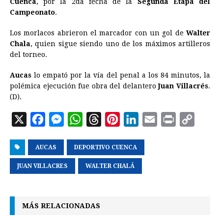
Cuenca
, por la 2da fecha de la
Segunda Etapa del
Campeonato
b
.
e
s
a
e
e
l
t
L
o
n
A
d
r
d
i
Los morlacos abrieron el marcador con un gol de
Walter
o
g
p
s
e
I
n
Chala
, quien sigue siendo uno de los máximos artilleros
del torneo.
k
e
p
s
n
k
r
t
Aucas
lo empató por la vía del penal a los 84 minutos, la
polémica ejecución fue obra del delantero
Juan Villacrés
.
(D).
X
F
M
W
T
P
L
E
P
C
a
e
h
h
i
i
m
r
o
AUCAS
c
s
DEPORTIVO CUENCA
a
r
n
n
a
i
p
e
s
t
e
t
k
i
n
y
JUAN VILLACRES
WALTER CHALÁ
b
e
s
a
e
e
l
t
L
o
n
A
d
r
d
i
MÁS RELACIONADAS
o
g
p
s
e
I
n