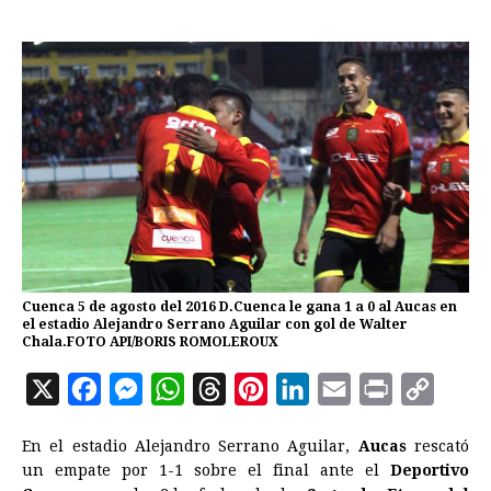
Cuenca 5 de agosto del 2016 D.Cuenca le gana 1 a 0 al Aucas en
el estadio Alejandro Serrano Aguilar con gol de Walter
Chala.FOTO API/BORIS ROMOLEROUX
X
F
M
W
T
P
L
E
P
C
a
e
h
h
i
i
m
r
o
En el estadio Alejandro Serrano Aguilar,
Aucas
rescató
c
s
a
r
n
n
a
i
p
un empate por 1-1 sobre el final ante el
Deportivo
e
s
t
e
t
k
i
n
y