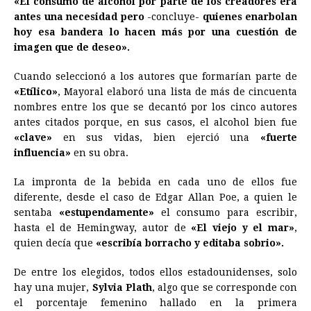
«El consumo de alcohol por parte de los creadores era
antes una necesidad pero
-concluye-
quienes enarbolan
hoy esa bandera lo hacen más por una cuestión de
imagen que de deseo».
Cuando seleccionó a los autores que formarían parte de
«Etílico»
, Mayoral elaboró una lista de más de cincuenta
nombres entre los que se decantó por los cinco autores
antes citados porque, en sus casos, el alcohol bien fue
«clave»
en sus vidas, bien ejerció una
«fuerte
influencia»
en su obra.
La impronta de la bebida en cada uno de ellos fue
diferente, desde el caso de Edgar Allan Poe, a quien le
sentaba
«estupendamente»
el consumo para escribir,
hasta el de Hemingway, autor de
«El viejo y el mar»
,
quien decía que
«escribía borracho y editaba sobrio».
De entre los elegidos, todos ellos estadounidenses, solo
hay una mujer,
Sylvia Plath
, algo que se corresponde con
el porcentaje femenino hallado en la primera