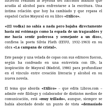
hicieron realidad la leyenda del narrador maldito que
acudía al alcohol para enfrentarse a la escritura. Una
b
e
s
a
e
e
l
t
L
íntima relación que hoy ha cambiado y que repasa el
o
n
A
d
r
d
i
español Carlos Mayoral en su libro
«Etílico».
o
g
p
s
e
I
n
«(El vodka) no sabía a nada pero bajaba directamente
k
e
p
s
n
k
hasta mi estómago como la espada de un tragasables y
r
t
me hacía sentir poderosa y semejante a un dios»,
confiesa la poeta Silvia Plath (EEUU, 1932-1963) en su
obra
«La campana de cristal».
Este pasaje y una velada de copas con sus editores fueron,
según ha confesado en una entrevista con Efe, la
inspiración de Mayoral (Madrid, 1986) para profundizar
en el vínculo entre creación literaria y alcohol en su
nueva novela.
El tema que aborda
«Etílico»
– que edita Libros.com –
admite este filólogo y colaborador de distintos medios de
comunicación, está
«muy trillado»,
aunque, siempre se
había abordado desde un punto de vista
«demasiado