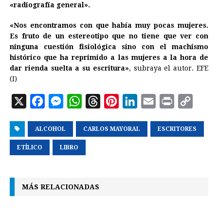
«radiografía general».
«Nos encontramos con que había muy pocas mujeres.
Es fruto de un estereotipo que no tiene que ver con
ninguna cuestión fisiológica sino con el machismo
histórico que ha reprimido a las mujeres a la hora de
dar rienda suelta a su escritura»
, subraya el autor. EFE
(I)
X
F
M
W
T
P
L
E
P
C
a
e
h
h
i
i
m
r
o
ALCOHOL
c
s
a
CARLOS MAYORAL
r
n
n
a
ESCRITORES
i
p
e
s
t
e
t
k
i
n
y
ETÍLICO
LIBRO
b
e
s
a
e
e
l
t
L
o
n
A
d
r
d
i
MÁS RELACIONADAS
o
g
p
s
e
I
n
k
e
p
s
n
k
r
t