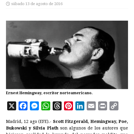
sábado 13 de agosto de 2016
Ernest Hemingway, escritor norteamericano.
X
F
M
W
T
P
L
E
P
C
a
e
h
h
i
i
m
r
o
Madrid, 12 ago (EFE).-
Scott Fitzgerald, Hemingway, Poe,
c
s
a
r
n
n
a
i
p
Bukowski y Silvia Plath
son algunos de los autores que
e
s
t
e
t
k
i
n
y