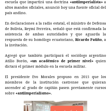
escuela que impartirá una doctrina
b
e
s
a
e
«antiimperialista»
e
l
t
L
a
altos mandos oficiales, anunció hoy una fuente oficial del
o
n
A
d
r
d
i
país andino.
o
g
p
s
e
I
n
En declaraciones a la radio estatal, el ministro de Defensa
k
e
p
s
n
k
de
Bolivia
, Reymi Ferreira, señaló que está confirmada la
r
t
asistencia de ambas autoridades y que aguarda la
respuesta de su homólogo ecuatoriano,
Ricardo Patiño
, a
la invitación.
Agregó que también participará el sociólogo argentino
Atilio Borón,
«un académico de primer nivel»
quien
dictará el primer módulo en la escuela militar.
El presidente Evo Morales propuso en 2015 que los
miembros de la institución castrense que quieran
ascender al grado de capitán pasen previamente cursos
sobre
«antiimperialismo».