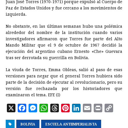
Juan José Torres (1970-1971) porque expulsó al Cuerpo de
Paz de Estados Unidos y fue cercano a los movimientos de
izquierda.
No obstante, en las últimas semanas hubo una polémica
alrededor del nombre de la institución cuando varios
investigadores afirmaron que Torres fue parte del Alto
Mando Militar que el 9 de octubre de 1967 decidió la
ejecución del argentino cubano Ernesto «Che» Guevara
tras ser derrotada su guerrilla en
Bolivia
.
La viuda de Torres, Emma Obleas, salió al paso de esas
versiones para negar que el general Torres hubiera sido
parte de la decisión de ejecutar al revolucionario, pero su
versión fue rechazada por los historiadores que
examinaron el tema. EFE (I)
X
F
M
W
T
P
L
E
P
C
a
e
h
h
i
i
m
r
o
BOLIVIA
c
s
ESCUELA ANTIIMPERIALISTA
a
r
n
n
a
i
p