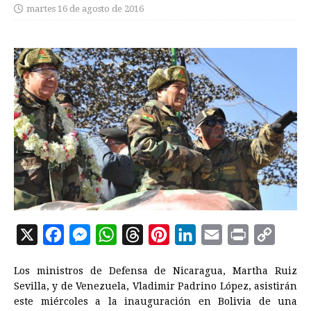
martes 16 de agosto de 2016
X
F
M
W
T
P
L
E
P
C
a
e
h
h
i
i
m
r
o
Los ministros de Defensa de Nicaragua, Martha Ruiz
c
s
a
r
n
n
a
i
p
Sevilla, y de Venezuela, Vladimir Padrino López, asistirán
e
s
t
e
t
k
i
n
y
este miércoles a la inauguración en
Bolivia
de una