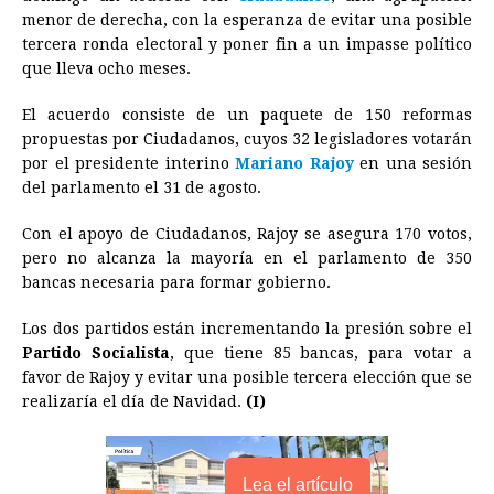
e
s
t
e
t
k
i
n
y
menor de derecha, con la esperanza de evitar una posible
tercera ronda electoral y poner fin a un impasse político
b
e
s
a
e
e
l
t
L
que lleva ocho meses.
o
n
A
d
r
d
i
o
g
p
s
e
I
n
El acuerdo consiste de un paquete de 150 reformas
propuestas por Ciudadanos, cuyos 32 legisladores votarán
k
e
p
s
n
k
por el presidente interino
Mariano Rajoy
en una sesión
r
t
del parlamento el 31 de agosto.
Con el apoyo de Ciudadanos, Rajoy se asegura 170 votos,
pero no alcanza la mayoría en el parlamento de 350
bancas necesaria para formar gobierno.
Los dos partidos están incrementando la presión sobre el
Partido Socialista
, que tiene 85 bancas, para votar a
favor de Rajoy y evitar una posible tercera elección que se
realizaría el día de Navidad.
(I)
Lea el artículo