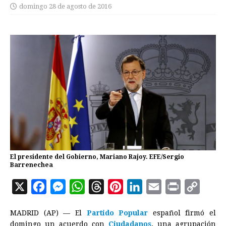
domingo 28 de agosto de 2016
El presidente del Gobierno, Mariano Rajoy. EFE/Sergio
Barrenechea
X
F
M
W
T
P
L
E
P
C
a
e
h
h
i
i
m
r
o
MADRID (AP) — El
Partido Popular
español firmó el
c
s
a
r
n
n
a
i
p
domingo un acuerdo con
Ciudadanos
, una agrupación