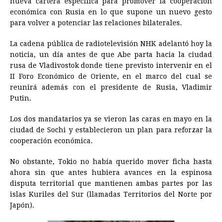
nueva cartera específica para promover la cooperación
económica con Rusia en lo que supone un nuevo gesto
b
e
s
a
e
e
l
t
L
para volver a potenciar las relaciones bilaterales.
o
n
A
d
r
d
i
o
g
p
s
e
I
n
La cadena pública de radiotelevisión NHK adelantó hoy la
noticia, un día antes de que Abe parta hacia la ciudad
k
e
p
s
n
k
rusa de Vladivostok donde tiene previsto intervenir en el
r
t
II Foro Económico de Oriente, en el marco del cual se
reunirá además con el presidente de Rusia, Vladimir
Putin.
Los dos mandatarios ya se vieron las caras en mayo en la
ciudad de Sochi y establecieron un plan para reforzar la
cooperación económica.
No obstante, Tokio no había querido mover ficha hasta
ahora sin que antes hubiera avances en la espinosa
disputa territorial que mantienen ambas partes por las
islas Kuriles del Sur (llamadas Territorios del Norte por
Japón).