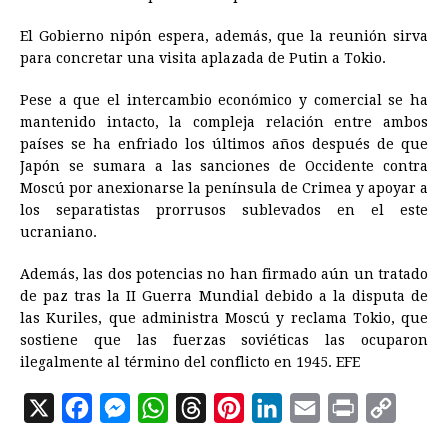
El Gobierno nipón espera, además, que la reunión sirva
para concretar una visita aplazada de Putin a Tokio.
Pese a que el intercambio económico y comercial se ha
mantenido intacto, la compleja relación entre ambos
países se ha enfriado los últimos años después de que
Japón se sumara a las sanciones de Occidente contra
Moscú por anexionarse la península de Crimea y apoyar a
los separatistas prorrusos sublevados en el este
ucraniano.
Además, las dos potencias no han firmado aún un tratado
de paz tras la II Guerra Mundial debido a la disputa de
las Kuriles, que administra Moscú y reclama Tokio, que
sostiene que las fuerzas soviéticas las ocuparon
ilegalmente al término del conflicto en 1945. EFE
X
F
M
W
T
P
L
E
P
C
a
e
h
h
i
i
m
r
o