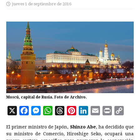
jueves 1 de septiembre de 2016
Moscú, capital de Rusia. Foto de Archivo.
X
F
M
W
T
P
L
E
P
C
a
e
h
h
i
i
m
r
o
El primer ministro de Japón,
Shinzo Abe
, ha decidido que
c
s
a
r
n
n
a
i
p
su ministro de Comercio, Hiroshige Seko, ocupará una
e
s
t
e
t
k
i
n
y