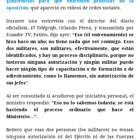
gobiernistas para que enfrenten protestas de la
b
e
s
a
e
e
l
t
L
oposición
, que apareció en videos de redes sociales.
o
n
A
d
r
d
i
o
g
p
s
e
I
n
Durante una entrevista con el director del diario
oficialista,
El Telégrafo
, Orlando Pérez, y transmitida por
k
e
p
s
n
k
Ecuador TV
, Patiño, dijo ayer: “
Eso (el entrenamiento) se
r
t
hizo hace un año; no tiene nada que ver conmigo. Esos
dos militares, son militares, efectivamente, que están
identificados, y hay un proceso disciplinario, porque no
tuvieron ninguna autorización y ningún militar puede
hacer ningún tipo de capacitación o de formación o de
adiestramiento, como lo llamemos, sin autorización de
sus jefes
”.
Al ser consultado si acudieron por iniciativa personal, el
ministro respondió:
“Eso no lo sabemos todavía; se está
haciendo el proceso ordinario que hace el
Ministerio…”.
Reiteró que esas dos personas (los militares) no tenían
ninguna autorización ni del Ejército ni de las Fuerzas