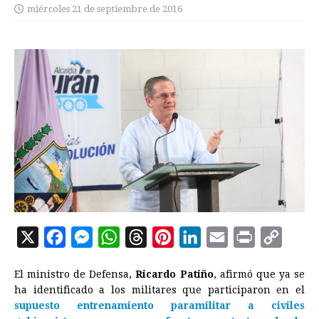
miércoles 21 de septiembre de 2016
X
F
M
W
T
P
L
E
P
C
a
e
h
h
i
i
m
r
o
El ministro de Defensa,
Ricardo Patiño
, afirmó que ya se
c
s
a
r
n
n
a
i
p
ha identificado a los militares que participaron en el
e
s
t
e
t
k
i
n
y
supuesto entrenamiento paramilitar a civiles