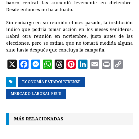
banco central las aumentó levemente en diciembre.
Desde entonces no ha actuado.
Sin embargo en su reunión el mes pasado, la institución
indicó que podría tomar acción en los meses venideros.
Habrá otra reunión en noviembre, justo antes de las
elecciones, pero se estima que no tomará medida alguna
sino hasta después que concluya la campaña.
X
F
M
W
T
P
L
E
P
C
a
e
h
h
i
i
m
r
o
ECONOMÍA ESTADOUNIDENSE
c
s
a
r
n
n
a
i
p
e
s
t
e
t
k
i
n
y
MERCADO LABORAL EEUU
b
e
s
a
e
e
l
t
L
o
n
A
d
r
d
i
MÁS RELACIONADAS
o
g
p
s
e
I
n
k
e
p
s
n
k
r
t