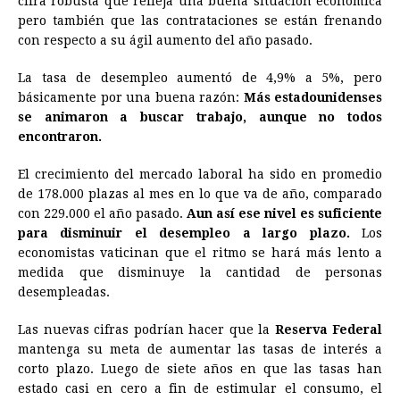
cifra robusta que refleja una buena situación económica
pero también que las contrataciones se están frenando
b
e
s
a
e
e
l
t
L
con respecto a su ágil aumento del año pasado.
o
n
A
d
r
d
i
o
g
p
s
e
I
n
La tasa de desempleo aumentó de 4,9% a 5%, pero
básicamente por una buena razón:
Más estadounidenses
k
e
p
s
n
k
se animaron a buscar trabajo, aunque no todos
r
t
encontraron.
El crecimiento del mercado laboral ha sido en promedio
de 178.000 plazas al mes en lo que va de año, comparado
con 229.000 el año pasado.
Aun así ese nivel es suficiente
para disminuir el desempleo a largo plazo.
Los
economistas vaticinan que el ritmo se hará más lento a
medida que disminuye la cantidad de personas
desempleadas.
Las nuevas cifras podrían hacer que la
Reserva Federal
mantenga su meta de aumentar las tasas de interés a
corto plazo. Luego de siete años en que las tasas han
estado casi en cero a fin de estimular el consumo, el