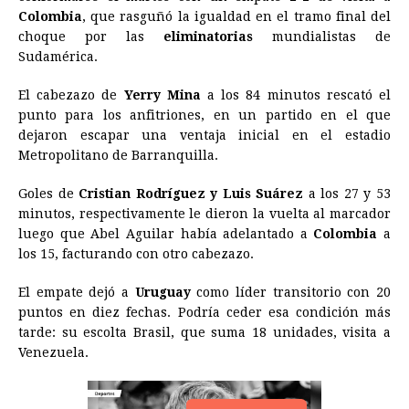
e
s
t
e
t
k
i
n
y
Colombia
, que rasguñó la igualdad en el tramo final del
choque por las
b
e
s
eliminatorias
a
e
mundialistas de
e
l
t
L
Sudamérica.
o
n
A
d
r
d
i
o
g
p
s
e
I
n
El cabezazo de
Yerry Mina
a los 84 minutos rescató el
punto para los anfitriones, en un partido en el que
k
e
p
s
n
k
dejaron escapar una ventaja inicial en el estadio
r
t
Metropolitano de Barranquilla.
Goles de
Cristian Rodríguez y Luis Suárez
a los 27 y 53
minutos, respectivamente le dieron la vuelta al marcador
luego que Abel Aguilar había adelantado a
Colombia
a
los 15, facturando con otro cabezazo.
El empate dejó a
Uruguay
como líder transitorio con 20
puntos en diez fechas. Podría ceder esa condición más
tarde: su escolta Brasil, que suma 18 unidades, visita a
Venezuela.