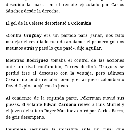
descuidó la marca en el remate ejecutado por Carlos
Sánchez desde la derecha.
El gol de la Celeste desorientó a
Colombia
.
«Contra
Uruguay
era un partido para ganar, nos faltó
manejar el resultado cuando anotamos el primero gol nos
metimos atrás y pasó lo que pasó», dijo Aguilar.
Mientras
Rodríguez
tomaba el control de las acciones
ante un rival confundido, Torres declinó. Uruguay se
perdió irse al descanso con la ventaja, pero Edinson
Cavani no pudo rematar bien y el arquero colombiano
David Ospina atajó con lo justo.
Al comienzo de la segunda parte, Pékerman movió sus
piezas. El volante
Edwin Cardona
relevó a Luis Muriel y
el joven delantero Roger Martínez entró por Carlos Bacca,
de gris desempeño.
Colombia
recuperó la iniciativa ante un rival que