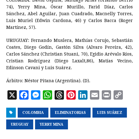
COLOMBIA: David Ospina, Santiago Arias (Orlando Berrío
74), Yerry Mina, Óscar Murillo, Farid Díaz, Carlos
Sánchez, Abel Aguilar, Juan Cuadrado, Macnelly Torres,
Luis Muriel (Edwin Cardona, 46) y Carlos Bacca (Roger
Martínez, 57).
URUGUAY: Fernando Muslera, Mathías Corujo, Sebastián
Coates, Diego Godín, Gastón Silva (Alvaro Pereira, 42),
Carlos Sánchez (Christian Stuani, 70), Egidio Arévalo Ríos,
Cristian Rodríguez (Diego Laxalt,86), Matías Vecino,
Edinson Cavani y Luis Suárez.
Árbitro: Néstor Pitana (Argentina). (D).
X
F
M
W
T
P
L
E
P
C
a
e
h
h
i
i
m
r
o
COLOMBIA
c
s
a
ELIMINATORIAS
r
n
n
LUIS SUÁREZ
a
i
p
e
s
t
e
t
k
i
n
y
URUGUAY
YERRY MINA
b
e
s
a
e
e
l
t
L