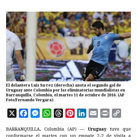
El delantero Luis Su·rez (derecha) anota el segundo gol de
Uruguay ante Colombia por las eliminatorias mundialistas en
Barranquilla, Colombia, el martes 11 de octubre de 2016. (AP
Foto/Fernando Vergara)
X
F
M
W
T
P
L
E
P
C
a
e
h
h
i
i
m
r
o
BARRANQUILLA, Colombia (AP) —
Uruguay
tuvo que
c
s
a
r
n
n
a
i
p
conformarse el martes con un empate 2-2 de visita a