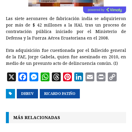
powered by
Las siete aeronaves de fabricación india se adquirieron
por más de $ 42 millones a la HAL tras un proceso de
contratación pública iniciado por el Ministerio de
Defensa y la Fuerza Aérea Ecuatoriana en el 2008.
Esta adquisición fue cuestionada por el fallecido general
de la FAE, Jorge Gabela, quien fue asesinado en 2010, en
medio de un presunto acto de delincuencia común. (I)
X
F
M
W
T
P
L
E
P
C
a
e
h
h
i
i
m
r
o
DHRUV
c
s
RICARDO PATIÑO
a
r
n
n
a
i
p
e
s
t
e
t
k
i
n
y
b
e
s
a
e
e
l
t
L
MÁS RELACIONADAS
o
n
A
d
r
d
i
o
g
p
s
e
I
n