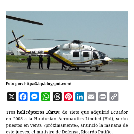
Foto por: http://3.bp.blogspot.com/
X
F
M
W
T
P
L
E
P
C
a
e
h
h
i
i
m
r
o
Tres
helicópteros Dhruv
, de siete que adquirió Ecuador
c
s
a
r
n
n
a
i
p
en 2008 a la Hindustan Aeronautics Limited (Hal), serán
e
s
t
e
t
k
i
n
y
puestos en venta «próximamente», anunció la mañana de
este jueves, el ministro de Defensa, Ricardo Patiño.
b
e
s
a
e
e
l
t
L