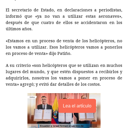
o
n
A
d
r
d
i
El secretario de Estado, en declaraciones a periodistas,
o
g
p
s
e
I
n
informó que «ya no van a utilizar estas aeronaves»,
después de que cuatro de ellos se accidentaron en los
k
e
p
s
n
k
últimos años.
r
t
«Estamos en un proceso de venta de los helicópteros, no
los vamos a utilizar. Esos helicópteros vamos a ponerlos
en proceso de venta» dijo Patiño.
A su criterio «son helicópteros que se utilizan en muchos
lugares del mundo, y que estén dispuestos a recibirlos y
adquirirlos, nosotros los vamos a poner en proceso de
venta» agregó; y evitó dar detalles de los costos.
Lea el artículo