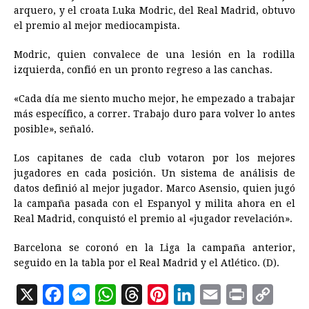
arquero, y el croata Luka Modric, del Real Madrid, obtuvo
el premio al mejor mediocampista.
Modric, quien convalece de una lesión en la rodilla
izquierda, confió en un pronto regreso a las canchas.
«Cada día me siento mucho mejor, he empezado a trabajar
más específico, a correr. Trabajo duro para volver lo antes
posible», señaló.
Los capitanes de cada club votaron por los mejores
jugadores en cada posición. Un sistema de análisis de
datos definió al mejor jugador. Marco Asensio, quien jugó
la campaña pasada con el Espanyol y milita ahora en el
Real Madrid, conquistó el premio al «jugador revelación».
Barcelona se coronó en la Liga la campaña anterior,
seguido en la tabla por el Real Madrid y el Atlético. (D).
X
F
M
W
T
P
L
E
P
C