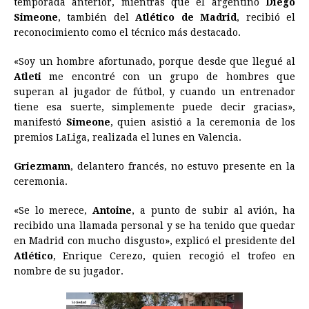
temporada anterior, mientras que el argentino
Diego
Simeone
, también del
b
e
s
Atlético de Madrid
a
e
e
l
, recibió el
t
L
reconocimiento como el técnico más destacado.
o
n
A
d
r
d
i
o
g
p
s
e
I
n
«Soy un hombre afortunado, porque desde que llegué al
Atleti
me encontré con un grupo de hombres que
k
e
p
s
n
k
superan al jugador de fútbol, y cuando un entrenador
r
t
tiene esa suerte, simplemente puede decir gracias»,
manifestó
Simeone
, quien asistió a la ceremonia de los
premios LaLiga, realizada el lunes en Valencia.
Griezmann
, delantero francés, no estuvo presente en la
ceremonia.
«Se lo merece,
Antoine
, a punto de subir al avión, ha
recibido una llamada personal y se ha tenido que quedar
en Madrid con mucho disgusto», explicó el presidente del
Atlético
, Enrique Cerezo, quien recogió el trofeo en
nombre de su jugador.