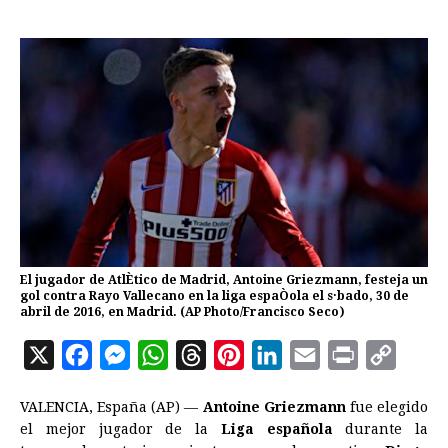
El jugador de AtlÈtico de Madrid, Antoine Griezmann, festeja un
gol contra Rayo Vallecano en la liga espaÒola el s·bado, 30 de
abril de 2016, en Madrid. (AP Photo/Francisco Seco)
X
F
M
W
T
P
L
E
P
C
a
e
h
h
i
i
m
r
o
VALENCIA, España (AP) —
Antoine Griezmann
fue elegido
c
s
a
r
n
n
a
i
p
el mejor jugador de la
Liga española
durante la
e
s
t
e
t
k
i
n
y