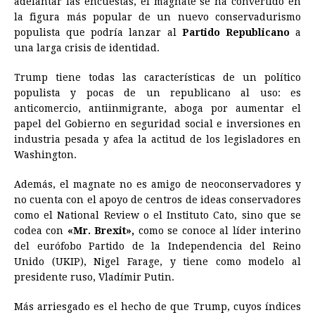
adelantar las encuestas, el magnate se ha convertido en
la figura más popular de un nuevo conservadurismo
b
e
s
a
e
e
l
t
L
populista que podría lanzar al
Partido Republicano
a
o
n
A
d
r
d
i
una larga crisis de identidad.
o
g
p
s
e
I
n
Trump
tiene todas las características de un político
k
e
p
s
n
k
populista y pocas de un republicano al uso: es
r
t
anticomercio, antiinmigrante, aboga por aumentar el
papel del Gobierno en seguridad social e inversiones en
industria pesada y afea la actitud de los legisladores en
Washington.
Además, el magnate no es amigo de neoconservadores y
no cuenta con el apoyo de centros de ideas conservadores
como el National Review o el Instituto Cato, sino que se
codea con
«Mr. Brexit»,
como se conoce al líder interino
del eurófobo Partido de la Independencia del Reino
Unido (UKIP), Nigel Farage, y tiene como modelo al
presidente ruso, Vladímir Putin.
Más arriesgado es el hecho de que
Trump
, cuyos índices