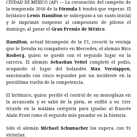
CIUDAD DE MÉXICO (AP) — La coronación del campeón de
c
s
a
r
n
n
a
i
p
la temporada 2016 de la
Fórmula 1
tendrá que esperar. El
e
s
t
e
t
k
i
n
y
británico
Lewis Hamilton
se sobrepuso a un susto inicial
y le imprimió suspenso al campeonato de pilotos el
b
e
s
a
e
e
l
t
L
domingo, al ganar el
Gran Premio de México
.
o
n
A
d
r
d
i
o
g
p
s
e
I
n
Hamilton
, actual bicampeón de la F1, recortó la ventaja
que le llevaba su compañero en Mercedes, el alemán Nico
k
e
p
s
n
k
Rosberg
, quien se quedó con el segundo lugar en la
r
t
carrera. El alemán
Sebastian Vettel
completó el podio,
ocupando el lugar del holandés
Max Verstappen
,
sancionado con cinco segundos por un incidente en la
penúltima vuelta de la competencia.
El británico, quien perdió el control de su monoplaza en
la arrancada y se salió de la pista, se enfiló a su 51er
triunfo en la máxima categoría para igualar al francés
Alain Prost como el segundo más ganador en la historia.
Sólo el alemán
Michael Schumacher
los supera, con 91
victorias.