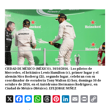
CIUDAD DE MÉXICO (MÉXICO), 30/10/2016.- Los pilotos de
Mercedes, el británico Lewis Hamilton (c), primer lugar y el
alemán Nico Rosberg (2i), segundo lugar, celebran con su
coordinador de escudería Tony Walton (i) hoy, domingo 30 de
octubre de 2016, en el Autódromo Hermanos Rodríguez, en
Ciudad de México (México). EFE/JORGE NUÑEZ
X
F
M
W
T
P
L
E
P
C
a
e
h
h
i
i
m
r
o